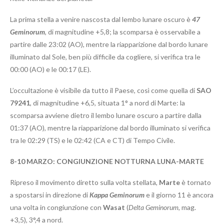
La prima stella a venire nascosta dal lembo lunare oscuro è
47
Geminorum
, di magnitudine +5,8; la scomparsa è osservabile a
partire dalle 23:02 (AO), mentre la riapparizione dal bordo lunare
illuminato dal Sole, ben più difficile da cogliere, si verifica tra le
00:00 (AO) e le 00:17 (LE).
L’occultazione è visibile da tutto il Paese, così come quella di
SAO
79241
, di magnitudine +6,5, situata 1° a nord di Marte: la
scomparsa avviene dietro il lembo lunare oscuro a partire dalla
01:37 (AO), mentre la riapparizione dal bordo illuminato si verifica
tra le 02:29 (TS) e le 02:42 (CA e CT) di Tempo Civile.
8-10 MARZO: CONGIUNZIONE NOTTURNA LUNA-MARTE
Ripreso il movimento diretto sulla volta stellata,
Marte
è tornato
a spostarsi in direzione di
Kappa Geminorum
e il giorno 11 è ancora
una volta in congiunzione con
Wasat
(
Delta Geminorum,
mag.
+3,5), 3°,4 a nord.