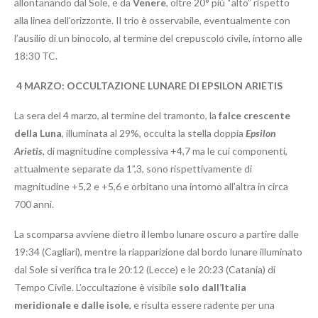
allontanando dal Sole, e da
Venere
, oltre 20° più “alto” rispetto
alla linea dell’orizzonte. Il trio è osservabile, eventualmente con
l’ausilio di un binocolo, al termine del crepuscolo civile, intorno alle
18:30 TC.
4 MARZO: OCCULTAZIONE LUNARE DI EPSILON ARIETIS
La sera del 4 marzo, al termine del tramonto, la
falce crescente
della Luna
, illuminata al 29%, occulta la stella doppia
Epsilon
Arietis
, di magnitudine complessiva +4,7 ma le cui componenti,
attualmente separate da 1”,3, sono rispettivamente di
magnitudine +5,2 e +5,6 e orbitano una intorno all’altra in circa
700 anni.
La scomparsa avviene dietro il lembo lunare oscuro a partire dalle
19:34 (Cagliari), mentre la riapparizione dal bordo lunare illuminato
dal Sole si verifica tra le 20:12 (Lecce) e le 20:23 (Catania) di
Tempo Civile. L’occultazione è visibile
solo dall’Italia
meridionale e dalle isole
, e risulta essere radente per una