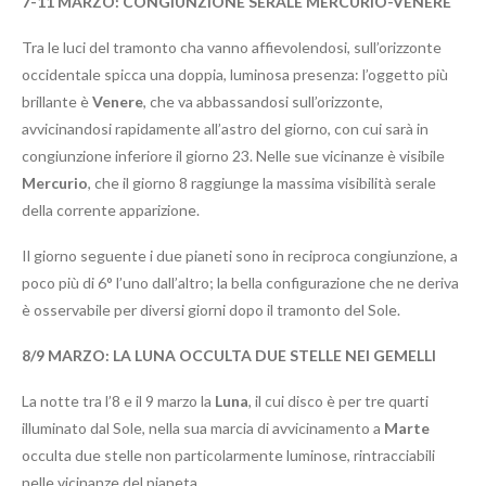
7-11 MARZO: CONGIUNZIONE SERALE MERCURIO-VENERE
Tra le luci del tramonto cha vanno affievolendosi, sull’orizzonte
occidentale spicca una doppia, luminosa presenza: l’oggetto più
brillante è
Venere
, che va abbassandosi sull’orizzonte,
avvicinandosi rapidamente all’astro del giorno, con cui sarà in
congiunzione inferiore il giorno 23. Nelle sue vicinanze è visibile
Mercurio
, che il giorno 8 raggiunge la massima visibilità serale
della corrente apparizione.
Il giorno seguente i due pianeti sono in reciproca congiunzione, a
poco più di 6° l’uno dall’altro; la bella configurazione che ne deriva
è osservabile per diversi giorni dopo il tramonto del Sole.
8/9 MARZO: LA LUNA OCCULTA DUE STELLE NEI GEMELLI
La notte tra l’8 e il 9 marzo la
Luna
, il cui disco è per tre quarti
illuminato dal Sole, nella sua marcia di avvicinamento a
Marte
occulta due stelle non particolarmente luminose, rintracciabili
nelle vicinanze del pianeta.