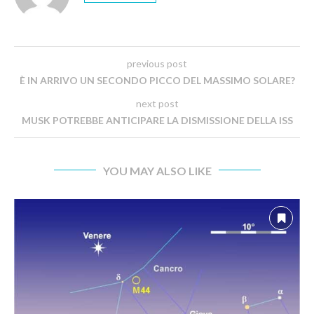
previous post
È IN ARRIVO UN SECONDO PICCO DEL MASSIMO SOLARE?
next post
MUSK POTREBBE ANTICIPARE LA DISMISSIONE DELLA ISS
YOU MAY ALSO LIKE