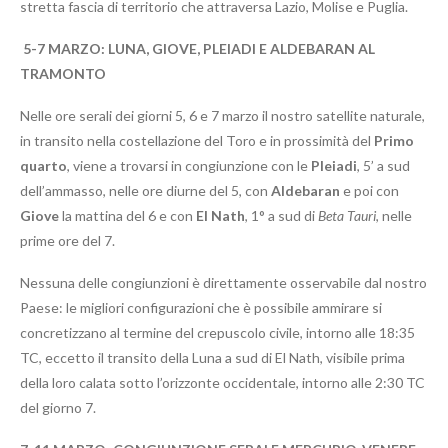
stretta fascia di territorio che attraversa Lazio, Molise e Puglia.
5-7 MARZO: LUNA, GIOVE, PLEIADI E ALDEBARAN AL
TRAMONTO
Nelle ore serali dei giorni 5, 6 e 7 marzo il nostro satellite naturale,
in transito nella costellazione del Toro e in prossimità del
Primo
quarto
, viene a trovarsi in congiunzione con le
Pleiadi
, 5’ a sud
dell’ammasso, nelle ore diurne del 5, con
Aldebaran
e poi con
Giove
la mattina del 6 e con
El Nath
, 1° a sud di
Beta Tauri
, nelle
prime ore del 7.
Nessuna delle congiunzioni è direttamente osservabile dal nostro
Paese: le migliori configurazioni che è possibile ammirare si
concretizzano al termine del crepuscolo civile, intorno alle 18:35
TC, eccetto il transito della Luna a sud di El Nath, visibile prima
della loro calata sotto l’orizzonte occidentale, intorno alle 2:30 TC
del giorno 7.