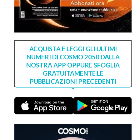
ACQUISTA E LEGGI GLI ULTIMI
NUMERI DI COSMO 2050 DALLA
NOSTRA APP OPPURE SFOGLIA
GRATUITAMENTE LE
PUBBLICAZIONI PRECEDENTI