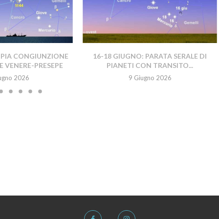
PPIA CONGIUNZIONE
16-18 GIUGNO: PARATA SERALE DI
E VENERE-PRESEPE
PIANETI CON TRANSITO...
ugno 2026
9 Giugno 2026