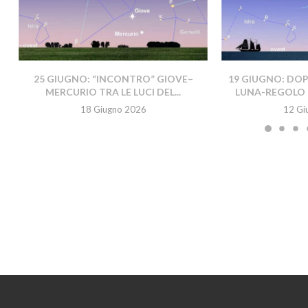
25 GIUGNO: “INCONTRO” GIOVE–
19 GIUGNO: DO
MERCURIO TRA LE LUCI DEL...
LUNA-REGOLO 
18 Giugno 2026
12 Gi