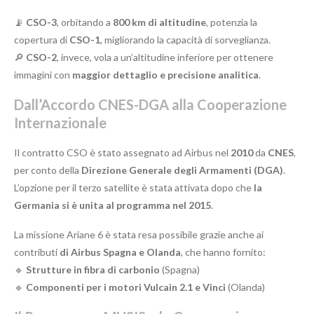
📡
CSO-3
, orbitando a
800 km di altitudine
, potenzia la
copertura di
CSO-1
, migliorando la capacità di sorveglianza.
🔎
CSO-2
, invece, vola a un’altitudine inferiore per ottenere
immagini con
maggior dettaglio e precisione analitica
.
Dall’Accordo CNES-DGA alla Cooperazione
Internazionale
Il contratto CSO è stato assegnato ad Airbus nel
2010
da
CNES
,
per conto della
Direzione Generale degli Armamenti (DGA)
.
L’opzione per il terzo satellite è stata attivata dopo che
la
Germania si è unita al programma nel 2015
.
La missione Ariane 6 è stata resa possibile grazie anche ai
contributi
di Airbus Spagna e Olanda
, che hanno fornito:
🔹
Strutture in fibra di carbonio
(Spagna)
🔹
Componenti per i motori Vulcain 2.1 e Vinci
(Olanda)