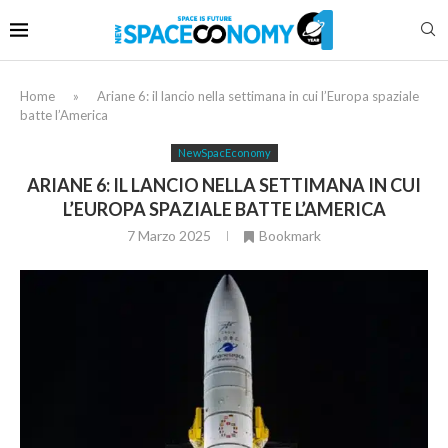
Home
»
Ariane 6: il lancio nella settimana in cui l’Europa spaziale
batte l’America
NewSpacEconomy
ARIANE 6: IL LANCIO NELLA SETTIMANA IN CUI
L’EUROPA SPAZIALE BATTE L’AMERICA
7 Marzo 2025
Bookmark