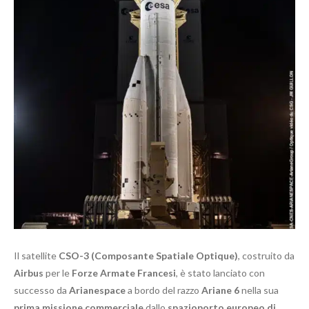
Il satellite
CSO-3 (Composante Spatiale Optique)
, costruito da
Airbus
per le
Forze Armate Francesi
, è stato lanciato con
successo da
Arianespace
a bordo del razzo
Ariane 6
nella sua
prima missione commerciale
dallo
spazioporto europeo di