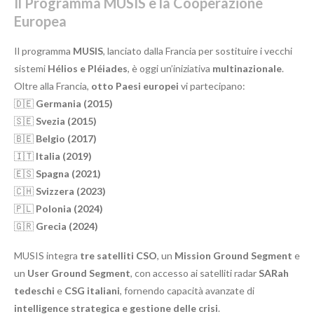
Il Programma MUSIS e la Cooperazione
Europea
Il programma
MUSIS
, lanciato dalla Francia per sostituire i vecchi
sistemi
Hélios e Pléiades
, è oggi un’iniziativa
multinazionale
.
Oltre alla Francia,
otto Paesi europei
vi partecipano:
🇩🇪
Germania (2015)
🇸🇪
Svezia (2015)
🇧🇪
Belgio (2017)
🇮🇹
Italia (2019)
🇪🇸
Spagna (2021)
🇨🇭
Svizzera (2023)
🇵🇱
Polonia (2024)
🇬🇷
Grecia (2024)
MUSIS integra
tre satelliti CSO
, un
Mission Ground Segment
e
un
User Ground Segment
, con accesso ai satelliti radar
SARah
tedeschi
e
CSG italiani
, fornendo capacità avanzate di
intelligence strategica e gestione delle crisi
.