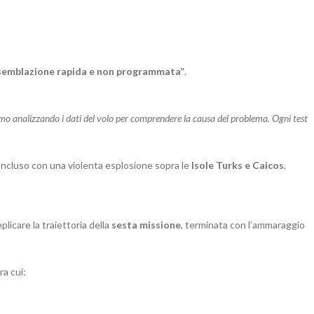
semblazione rapida e non programmata”
.
mo analizzando i dati del volo per comprendere la causa del problema. Ogni test
concluso con una violenta esplosione sopra le
Isole Turks e Caicos
.
licare la traiettoria della
sesta missione
, terminata con l’ammaraggio
tra cui: