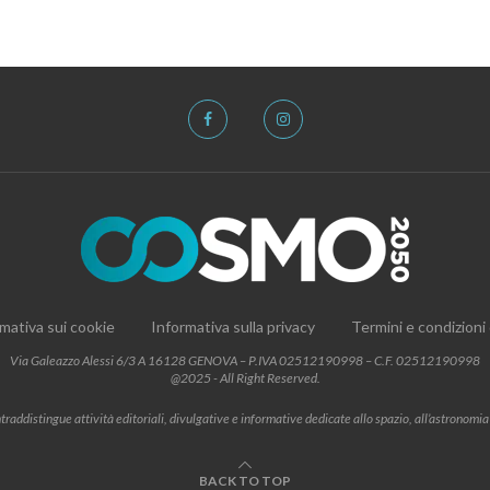
mativa sui cookie
Informativa sulla privacy
Termini e condizioni
Via Galeazzo Alessi 6/3 A 16128 GENOVA – P.IVA 02512190998 – C.F. 02512190998
@2025 - All Right Reserved.
addistingue attività editoriali, divulgative e informative dedicate allo spazio, all’astronomia e al
BACK TO TOP