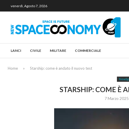
venerdì, Agosto 7, 2026
LANCI
CIVILE
MILITARE
COMMERCIALE
Home
»
Starship: come è andato il nuovo test
NewSp
STARSHIP: COME È 
7 Marzo 2025