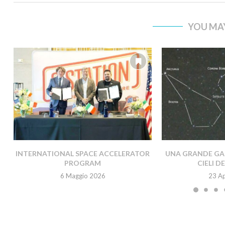
YOU MAY
INTERNATIONAL SPACE ACCELERATOR
UNA GRANDE GAL
PROGRAM
CIELI D
6 Maggio 2026
23 Ap