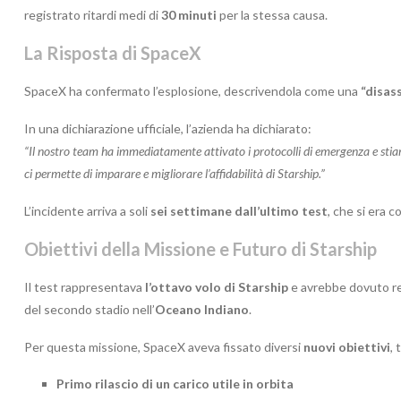
registrato ritardi medi di
30 minuti
per la stessa causa.
La Risposta di SpaceX
SpaceX ha confermato l’esplosione, descrivendola come una
“disas
In una dichiarazione ufficiale, l’azienda ha dichiarato:
“Il nostro team ha immediatamente attivato i protocolli di emergenza e stia
ci permette di imparare e migliorare l’affidabilità di Starship.”
L’incidente arriva a soli
sei settimane dall’ultimo test
, che si era 
Obiettivi della Missione e Futuro di Starship
Il test rappresentava
l’ottavo volo di Starship
e avrebbe dovuto rep
del secondo stadio nell’
Oceano Indiano
.
Per questa missione, SpaceX aveva fissato diversi
nuovi obiettivi
, 
Primo rilascio di un carico utile in orbita