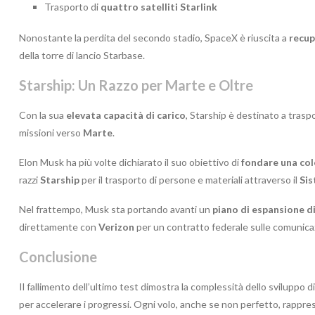
Trasporto di
quattro satelliti Starlink
Nonostante la perdita del secondo stadio, SpaceX è riuscita a
recup
della torre di lancio Starbase.
Starship: Un Razzo per Marte e Oltre
Con la sua
elevata capacità di carico
, Starship è destinato a traspor
missioni verso
Marte
.
Elon Musk ha più volte dichiarato il suo obiettivo di
fondare una col
razzi
Starship
per il trasporto di persone e materiali attraverso il
Sis
Nel frattempo, Musk sta portando avanti un
piano di espansione d
direttamente con
Verizon
per un contratto federale sulle comunicaz
Conclusione
Il fallimento dell’ultimo test dimostra la complessità dello sviluppo
per accelerare i progressi. Ogni volo, anche se non perfetto, rappre