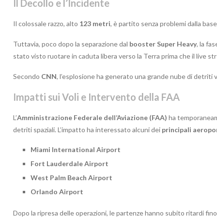
Il Decollo e l’Incidente
Il colossale razzo, alto
123 metri
, è partito senza problemi dalla bas
Tuttavia, poco dopo la separazione dal
booster Super Heavy
, la fa
stato visto ruotare in caduta libera verso la Terra prima che il live s
Secondo
CNN
, l’esplosione ha generato una grande nube di detriti v
Impatti sui Voli e Intervento della FAA
L’
Amministrazione Federale dell’Aviazione (FAA)
ha temporaneame
detriti spaziali. L’impatto ha interessato alcuni dei
principali aeropo
Miami International Airport
Fort Lauderdale Airport
West Palm Beach Airport
Orlando Airport
Dopo la ripresa delle operazioni, le partenze hanno subito ritardi fin