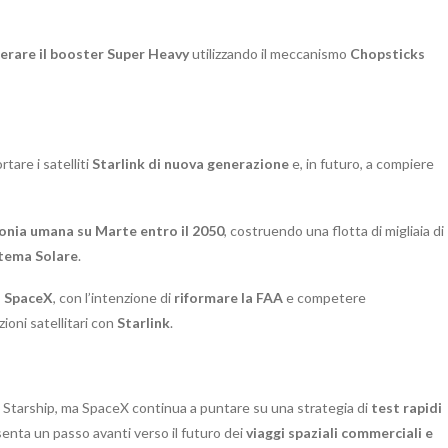
erare il booster Super Heavy
utilizzando il meccanismo
Chopsticks
tare i satelliti
Starlink di nuova generazione
e, in futuro, a compiere
onia umana su Marte entro il 2050
, costruendo una flotta di migliaia di
tema Solare
.
i SpaceX
, con l’intenzione di
riformare la FAA
e competere
ioni satellitari con
Starlink
.
 di Starship, ma SpaceX continua a puntare su una strategia di
test rapidi
senta un passo avanti verso il futuro dei
viaggi spaziali commerciali e