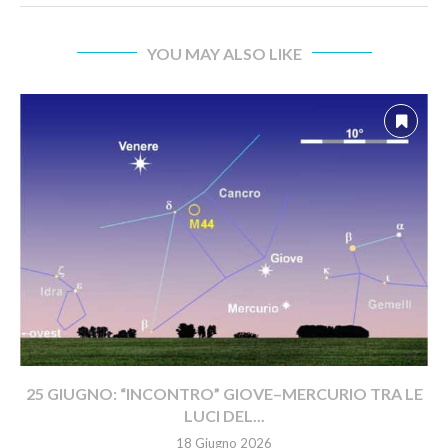
YOU MAY ALSO LIKE
25 GIUGNO: “INCONTRO” GIOVE–MERCURIO TRA LE
LUCI DEL...
18 Giugno 2026