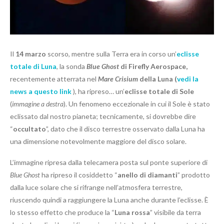
Il
14 marzo
scorso, mentre sulla Terra era in corso un’
eclisse
totale di Luna
, la sonda
Blue Ghost
di Firefly Aerospace,
recentemente atterrata nel
Mare Crisium
della Luna
(
vedi la
news a questo link
), ha ripreso… un’
eclisse totale di Sole
(
immagine a destra
). Un fenomeno eccezionale in cui il Sole è stato
eclissato dal nostro pianeta; tecnicamente, si dovrebbe dire
“
occultato
”, dato che il disco terrestre osservato dalla Luna ha
una dimensione notevolmente maggiore del disco solare.
L’immagine ripresa dalla telecamera posta sul ponte superiore di
Blue Ghost
ha ripreso il cosiddetto “
anello di diamanti
” prodotto
dalla luce solare che si rifrange nell’atmosfera terrestre,
riuscendo quindi a raggiungere la Luna anche durante l’eclisse. È
lo stesso effetto che produce la “
Luna rossa
” visibile da terra