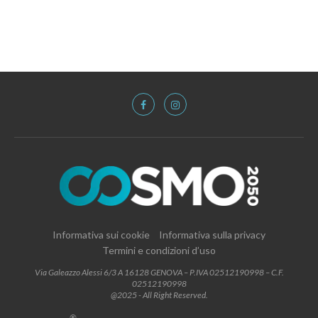
Informativa sui cookie
Informativa sulla privacy
Termini e condizioni d’uso
Via Galeazzo Alessi 6/3 A 16128 GENOVA – P.IVA 02512190998 – C.F.
02512190998
@2025 - All Right Reserved.
®