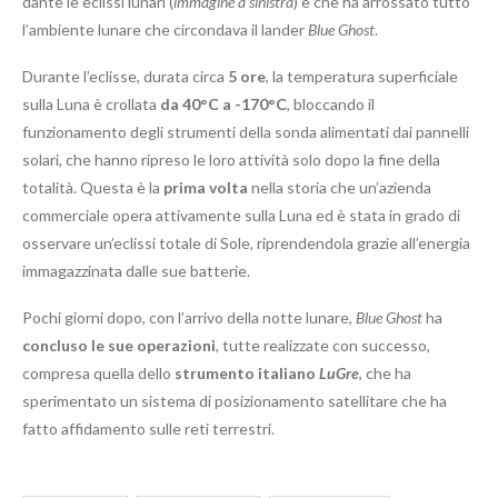
dante le eclissi lunari (
immagine a sinistra
) e che ha arrossato tutto
l’ambiente lunare che circondava il lander
Blue Ghost
.
Durante l’eclisse, durata circa
5 ore
, la temperatura superficiale
sulla Luna è crollata
da 40°C a -170°C
, bloccando il
funzionamento degli strumenti della sonda alimentati dai pannelli
solari, che hanno ripreso le loro attività solo dopo la fine della
totalità. Questa è la
prima volta
nella storia che un’azienda
commerciale opera attivamente sulla Luna ed è stata in grado di
osservare un’eclissi totale di Sole, riprendendola grazie all’energia
immagazzinata dalle sue batterie.
Pochi giorni dopo, con l’arrivo della notte lunare,
Blue Ghost
ha
concluso le sue operazioni
, tutte realizzate con successo,
compresa quella dello
strumento italiano
LuGre
, che ha
sperimentato un sistema di posizionamento satellitare che ha
fatto affidamento sulle reti terrestri.