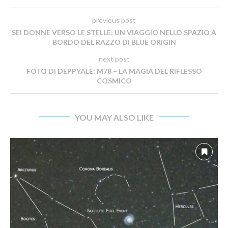
previous post
SEI DONNE VERSO LE STELLE: UN VIAGGIO NELLO SPAZIO A
BORDO DEL RAZZO DI BLUE ORIGIN
next post
FOTO DI DEPPYALE: M78 – LA MAGIA DEL RIFLESSO
COSMICO
YOU MAY ALSO LIKE