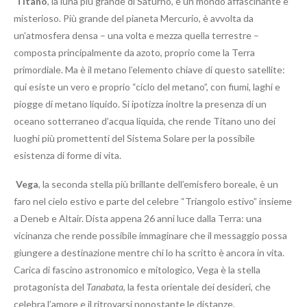
Titano
, la luna più grande di Saturno, è un mondo affascinante e
misterioso. Più grande del pianeta Mercurio, è avvolta da
un’atmosfera densa – una volta e mezza quella terrestre –
composta principalmente da azoto, proprio come la Terra
primordiale. Ma è il metano l’elemento chiave di questo satellite:
qui esiste un vero e proprio “ciclo del metano”, con fiumi, laghi e
piogge di metano liquido. Si ipotizza inoltre la presenza di un
oceano sotterraneo d’acqua liquida, che rende Titano uno dei
luoghi più promettenti del Sistema Solare per la possibile
esistenza di forme di vita.
Vega
, la seconda stella più brillante dell’emisfero boreale, è un
faro nel cielo estivo e parte del celebre “Triangolo estivo” insieme
a Deneb e Altair. Dista appena 26 anni luce dalla Terra: una
vicinanza che rende possibile immaginare che il messaggio possa
giungere a destinazione mentre chi lo ha scritto è ancora in vita.
Carica di fascino astronomico e mitologico, Vega è la stella
protagonista del
Tanabata
, la festa orientale dei desideri, che
celebra l’amore e il ritrovarsi nonostante le distanze.