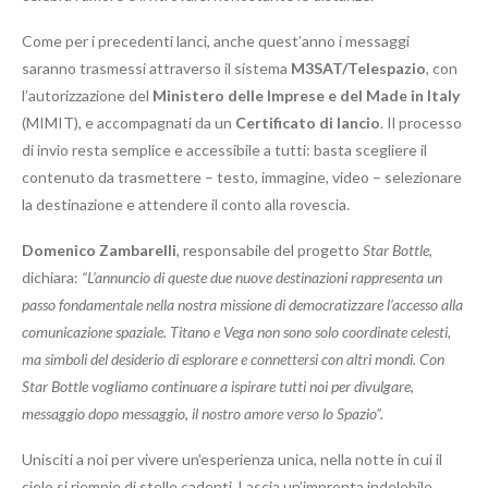
Come per i precedenti lanci, anche quest’anno i messaggi
saranno trasmessi attraverso il sistema
M3SAT/Telespazio
, con
l’autorizzazione del
Ministero delle Imprese e del Made in Italy
(MIMIT), e accompagnati da un
Certificato di lancio
. Il processo
di invio resta semplice e accessibile a tutti: basta scegliere il
contenuto da trasmettere – testo, immagine, video – selezionare
la destinazione e attendere il conto alla rovescia.
Domenico Zambarelli
, responsabile del progetto
Star Bottle
,
dichiara:
“L’annuncio di queste due nuove destinazioni rappresenta un
passo fondamentale nella nostra missione di democratizzare l’accesso alla
comunicazione spaziale. Titano e Vega non sono solo coordinate celesti,
ma simboli del desiderio di esplorare e connettersi con altri mondi. Con
Star Bottle vogliamo continuare a ispirare tutti noi per divulgare,
messaggio dopo messaggio, il nostro amore verso lo Spazio”.
Unisciti a noi per vivere un’esperienza unica, nella notte in cui il
cielo si riempie di stelle cadenti. Lascia un’impronta indelebile