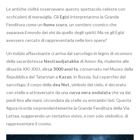
Le antiche civiltà osservavano questo spettacolo celeste con
occhi pieni di meraviglia. Gli
Egizi
interpretarono la Grande
Fenditura come un
fiume scuro
, un sentiero cosmico che
separava il mondo dei vivi da quello degli spiriti. Ma se gli Egizi
avessero cercato di rappresentarla nelle loro opere?
Un indizio affascinante ci arriva dal sarcofago in legno di sicomoro
della sacerdotessa
Nesitaudjatakhe
di Amon-Ra, risalente alle
dinastie XXI-XXII,
circa 3000 anni fa
, conservato nel Museo della
Repubblica del Tatarstan a
Kazan
, in Russia. Sul coperchio del
sarcofago, il corpo della
dea Nut,
simbolo del cielo, è decorato
con stelle e attraversato da una
curva nera ondulata
che va dai
piedi fino alle mani, circondata da stelle su entrambi i lati. Questa
figura ricorda sorprendentemente la Grande Fenditura della Via
Lattea, suggerendo un tentativo visivo, e non solo simbolico, di
rappresentare il cosmo.