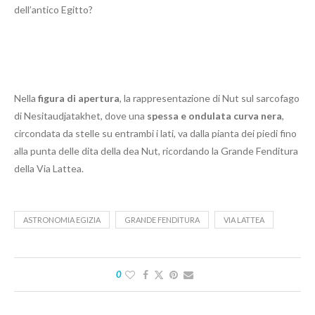
dell’antico Egitto?
Nella
figura di apertura
, la rappresentazione di Nut sul sarcofago
di Nesitaudjatakhet, dove una
spessa e ondulata curva nera
,
circondata da stelle su entrambi i lati, va dalla pianta dei piedi fino
alla punta delle dita della dea Nut, ricordando la Grande Fenditura
della Via Lattea.
ASTRONOMIA EGIZIA
GRANDE FENDITURA
VIA LATTEA
0