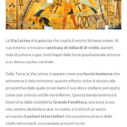
La
Via Lattea
è la galassia che ospita il nostro Sistema solare. Al
suo interno si trovano
centinaia di miliardi di stelle
, pianeti,
nubi di polvere e gas, tutti legati dalla forza gravitazionale attorno
a un denso nucleo centrale.
Dalla Terra, la Via Lattea ci appare come una
fascia luminosa
che
attraversa il cielo notturno: questo effetto visivo è dovuto alla
prospettiva dalla quale osserviamo il suo disco stellare, percepito
come una striscia sottile ma brillante. Questa banda luminosa è
interrotta dalla cosiddetta
Grande Fenditura
, una zona scura
che sembra dividerla in due. In realtà, si tratta di un vasto
accumulo di
polveri interstellari
che assorbono la luce delle
stelle retrostanti, oscurandola ai nostri occhi.