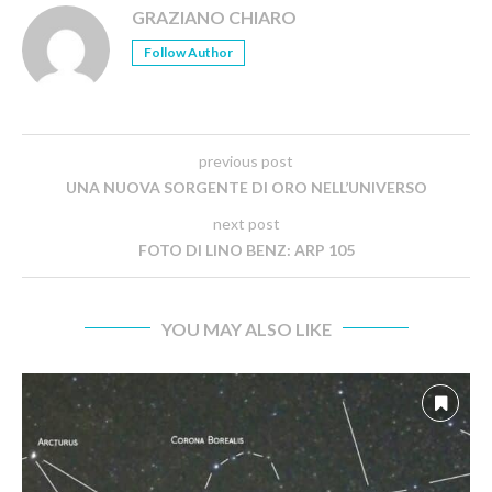
GRAZIANO CHIARO
Follow Author
previous post
UNA NUOVA SORGENTE DI ORO NELL’UNIVERSO
next post
FOTO DI LINO BENZ: ARP 105
YOU MAY ALSO LIKE