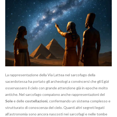
La rappresentazione della Via Lattea nel sarcofago della
sacerdotessa ha portato gli archeologi a convincersi che gli Egizi
osservassero il cielo con grande attenzione già in epoche molto
antiche. Nel sarcofago compaiono anche rappresentazioni del
Sole
e delle
costellazioni
, confermando un sistema complesso e
strutturato di conoscenza del cielo. Quanti altri segreti legati
all’astronomia sono ancora nascosti nei sarcofagi e nelle tombe