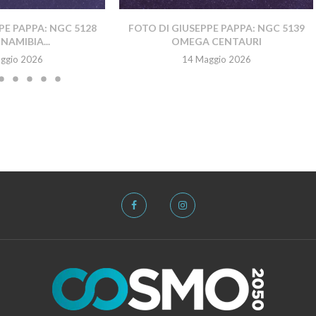
PE PAPPA: NGC 5128
FOTO DI GIUSEPPE PAPPA: NGC 5139
NAMIBIA...
OMEGA CENTAURI
ggio 2026
14 Maggio 2026