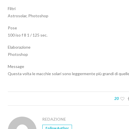
Filtri
Astrosolar, Photoshop
Pose
100 iso f 8 1 / 125 sec.
Elaborazione
Photoshop
Message
Questa volta le macchie solari sono leggermente più grandi di quell
20
REDAZIONE
Follow Author