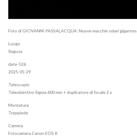
Foto di GIOVANNI PASSALACQUA: Nuove macchie solari gigantesc
Luogo
Ragusa
date-526
2025-05-29
Telescopio
Teleobiettivo Sigma 600 mm + duplicatore di focale 2 x
Montatura
Treppiede
Camera
Fotocamera Canon EOS R