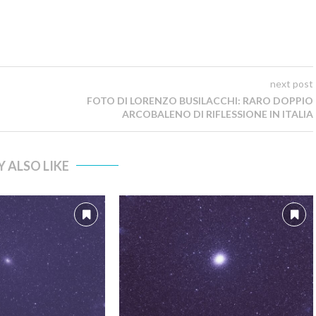
next post
FOTO DI LORENZO BUSILACCHI: RARO DOPPIO
ARCOBALENO DI RIFLESSIONE IN ITALIA
 ALSO LIKE