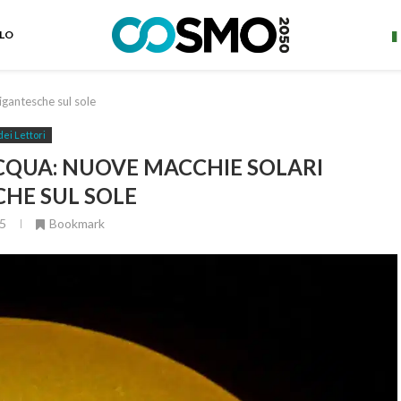
ELO
antesche sul sole
dei Lettori
CQUA: NUOVE MACCHIE SOLARI
HE SUL SOLE
5
Bookmark