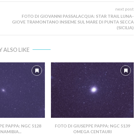
next post
FOTO DI GIOVANNI PASSALACQUA: STAR TRAIL LUNA-
GIOVE TRAMONTANO INSIEME SUL MARE DI PUNTA SECCA
(SICILIA)
 ALSO LIKE
PE PAPPA: NGC 5128
FOTO DI GIUSEPPE PAPPA: NGC 5139
NAMIBIA...
OMEGA CENTAURI