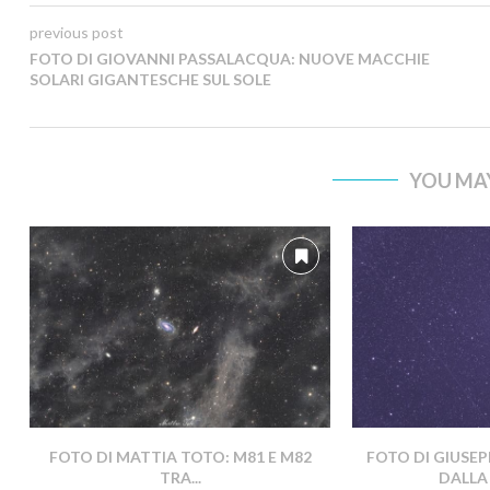
previous post
FOTO DI GIOVANNI PASSALACQUA: NUOVE MACCHIE
SOLARI GIGANTESCHE SUL SOLE
YOU MAY
FOTO DI MATTIA TOTO: M81 E M82
FOTO DI GIUSEP
TRA...
DALLA 