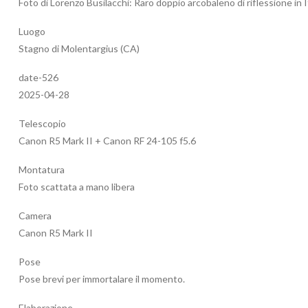
Foto di Lorenzo Busilacchi: Raro doppio arcobaleno di riflessione in I
Luogo
Stagno di Molentargius (CA)
date-526
2025-04-28
Telescopio
Canon R5 Mark II + Canon RF 24-105 f5.6
Montatura
Foto scattata a mano libera
Camera
Canon R5 Mark II
Pose
Pose brevi per immortalare il momento.
Elaborazione