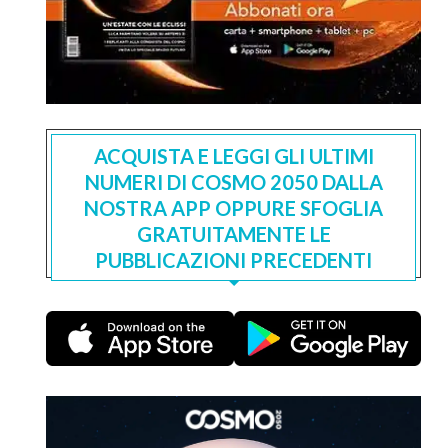
ACQUISTA E LEGGI GLI ULTIMI
NUMERI DI COSMO 2050 DALLA
NOSTRA APP OPPURE SFOGLIA
GRATUITAMENTE LE
PUBBLICAZIONI PRECEDENTI