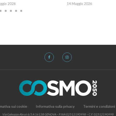
ggio 2026
14 Maggio 2026
mativa sui cookie
Informativa sulla privacy
Termini e condizioni
Via Galeazzo Alessi 6/3 A 16128 GENOVA – P.IVA 02512190998 – C.F. 02512190998