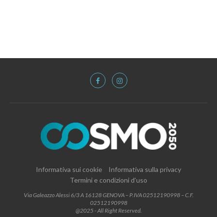
Informativa sui cookie
Informativa sulla privacy
Termini e condizioni d’uso
Via Galeazzo Alessi 6/3 A 16128 GENOVA – P.IVA 02512190998 – C.F.
02512190998
@2025 - All Right Reserved.