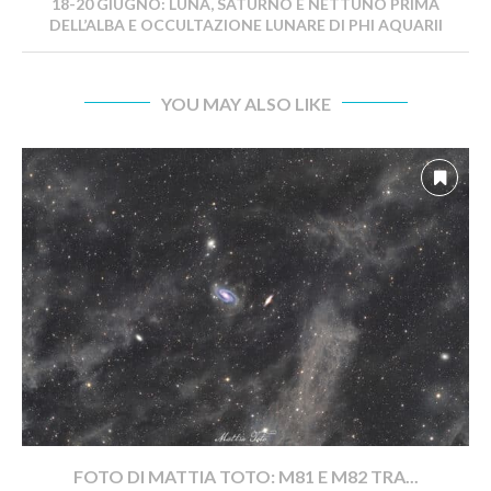
18-20 GIUGNO: LUNA, SATURNO E NETTUNO PRIMA
DELL’ALBA E OCCULTAZIONE LUNARE DI PHI AQUARII
YOU MAY ALSO LIKE
FOTO DI MATTIA TOTO: M81 E M82 TRA...