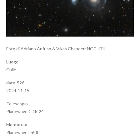
Foto di Adriano Anfuso & Vikas Chander: NGC 474
Luogo
Chile
date-526
2024-11-15
Telescopio
Planewave CDK 24
Montatura
Planewave L-600