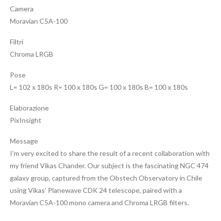
Camera
Moravian C5A-100
Filtri
Chroma LRGB
Pose
L= 102 x 180s R= 100 x 180s G= 100 x 180s B= 100 x 180s
Elaborazione
PixInsight
Message
I’m very excited to share the result of a recent collaboration with
my friend Vikas Chander. Our subject is the fascinating NGC 474
galaxy group, captured from the Obstech Observatory in Chile
using Vikas’ Planewave CDK 24 telescope, paired with a
Moravian C5A-100 mono camera and Chroma LRGB filters.