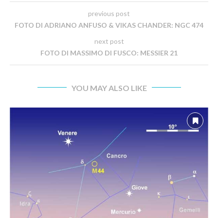
previous post
FOTO DI ADRIANO ANFUSO & VIKAS CHANDER: NGC 474
next post
FOTO DI MASSIMO DI FUSCO: MESSIER 21
YOU MAY ALSO LIKE