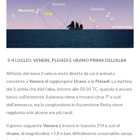
3-4
LUGLIO: VENERE, PLEIADI E URANO PRIMA DELL’ALBA
All’inizio del mese il veloce moto diretto da cui è animato
consente a
Venere
di raggiungere
Urano
e le
Pleiadi
. La mattina
del 3, prima che inizi l’alba, intorno alle 03:30 TC, quando è ancora
basso sull’orizzonte, il pianeta viene a trovarsi circa 7° a sud
dell’ammasso, ma la congiunzione in Ascensione Retta viene
raggiunta solo alcune ore più tardi.
Il giorno seguente
Venere
è invece in transito 2°,4 a sud di
Urano
, di magnitudine +5,8 e ben difficilmente osservabile senza