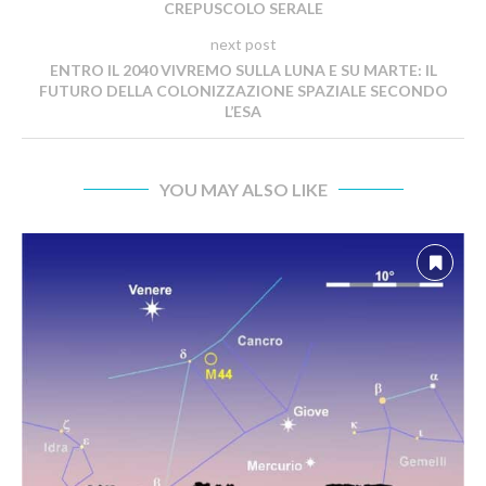
CREPUSCOLO SERALE
next post
ENTRO IL 2040 VIVREMO SULLA LUNA E SU MARTE: IL
FUTURO DELLA COLONIZZAZIONE SPAZIALE SECONDO
L’ESA
YOU MAY ALSO LIKE