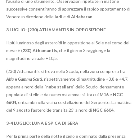
l’ausilio di uno strumento. Osservazioni ripetute in mattine
successive consentiranno di apprezzare il rapido spostamento di
Venere in direzione delle
Iadi
e di
Aldebaran
.
3 LUGLIO: (230) ATHAMANTIS IN OPPOSIZIONE
Il più luminoso degli asteroidi in opposizione al Sole nel corso del
mese è
(230) Athamantis
, che il giorno 3 raggiunge la
magnitudine visuale +10,5.
(230) Athamantis si trova nello Scudo, nella zona compresa tra
Alfa
e
Gamma Scuti
, rispettivamente di magnitudine +3,8 e +4,7,
appena a nord della “
nube stellar
e” dello Scudo, densamente
popolata di stelle e da numerosi ammassi, tra cui
M16
e
NGC
6604
, entrambi nella vicina costellazione del Serpente. La mattina
del 9 agosto l’asteroide transita 25’ a nord di
NGC 6604.
3-4
LUGLIO: LUNA E SPICA DI SERA
Per la prima parte della notte il cielo è dominato dalla presenza