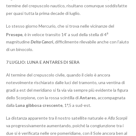
termine del crepuscolo nautico, risultano comunque soddisfatte
per quasi tutta la prima decade di luglio.
Lo stesso giorno Mercurio, che si trova nelle vicinanze del
a
Presepe
, è in veloce transito 14’ a sud della stella di 4
magnitudine
Delta Cancri
,
difficilmente rilevabile anche con l’aiuto
di un binocolo.
7
LUGLIO: LUNA E ANTARES DI SERA
Al termine del crepuscolo civile, quando il cielo è ancora
notevolmente rischiarato dalle luci del tramonto, una ventina di
gradi a est del meridiano si fa via via sempre più evidente la figura
dello Scorpione, con la rossa scintilla di
Antares
, accompagnata
dalla
Luna gibbosa crescente
, 1°,5 a sud-est.
La distanza apparente tra il nostro satellite naturale e
Alfa Scorpii
va progressivamente aumentando, poiché la congiunzione tra i
due si è verificata nelle ore pomeridiane, con il Sole ancora ben al