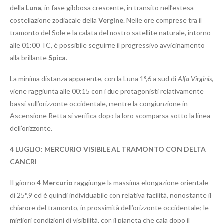
della
Luna
, in fase gibbosa crescente, in transito nell’estesa
costellazione zodiacale della
Vergine
. Nelle ore comprese tra il
tramonto del Sole e la calata del nostro satellite naturale, intorno
alle 01:00 TC, è possibile seguirne il progressivo avvicinamento
alla brillante
Spica
.
La minima distanza apparente, con la Luna 1°,6 a sud di
Alfa Virginis
,
viene raggiunta alle 00:15 con i due protagonisti relativamente
bassi sull’orizzonte occidentale, mentre la congiunzione in
Ascensione Retta si verifica dopo la loro scomparsa sotto la linea
dell’orizzonte.
4 LUGLIO: MERCURIO VISIBILE AL TRAMONTO CON DELTA
CANCRI
Il giorno 4
Mercurio
raggiunge la massima elongazione orientale
di 25°,9 ed è quindi individuabile con relativa facilità, nonostante il
chiarore del tramonto, in prossimità dell’orizzonte occidentale; le
migliori condizioni di visibilità, con il pianeta che cala dopo il