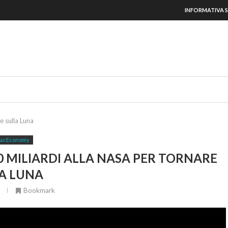
INFORMATIVA S
re sulla Luna
acEconomy
10 MILIARDI ALLA NASA PER TORNARE
A LUNA
Bookmark