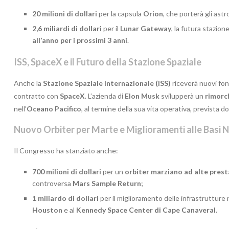
20 milioni di dollari
per la capsula
Orion
, che porterà gli ast
2,6 miliardi di dollari
per il
Lunar Gateway
, la futura stazio
all’anno per i prossimi 3 anni
.
ISS, SpaceX e il Futuro della Stazione Spaziale
Anche la
Stazione Spaziale Internazionale (ISS)
riceverà nuovi fon
contratto con
SpaceX
. L’azienda di
Elon Musk
svilupperà un
rimorc
nell’
Oceano Pacifico
, al termine della sua vita operativa, prevista do
Nuovo Orbiter per Marte e Miglioramenti alle Basi
Il Congresso ha stanziato anche:
700 milioni di dollari
per un
orbiter marziano ad alte prest
controversa
Mars Sample Return
;
1 miliardo di dollari
per il miglioramento delle infrastrutture
Houston
e al
Kennedy Space Center di Cape Canaveral
.