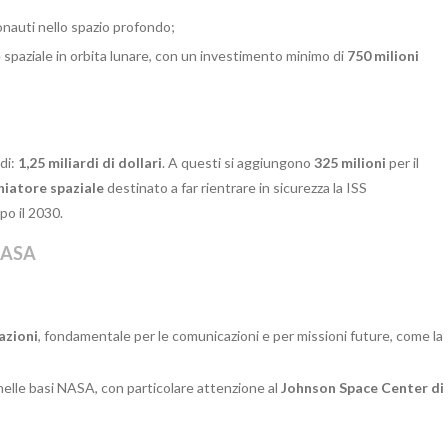
ronauti nello spazio profondo;
ne spaziale in orbita lunare, con un investimento minimo di
750 milioni
di:
1,25 miliardi di dollari
. A questi si aggiungono
325 milioni
per il
hiatore spaziale
destinato a far rientrare in sicurezza la ISS
po il 2030.
 NASA
azioni
, fondamentale per le comunicazioni e per missioni future, come la
 nelle basi NASA, con particolare attenzione al
Johnson Space Center di