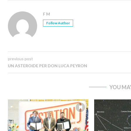
F M
Follow Author
previous post
UN ASTEROIDE PER DON LUCA PEYRON
YOU MAY