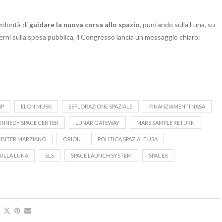
volontà di
guidare la nuova corsa allo spazio
, puntando sulla Luna, su
erni sulla spesa pubblica, il Congresso lancia un messaggio chiaro:
MP
ELON MUSK
ESPLORAZIONE SPAZIALE
FINANZIAMENTI NASA
ENNEDY SPACE CENTER
LUNAR GATEWAY
MARS SAMPLE RETURN
BITER MARZIANO
ORION
POLITICA SPAZIALE USA
ULLA LUNA
SLS
SPACE LAUNCH SYSTEM
SPACEX