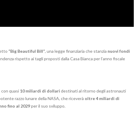
detto
“Big Beautiful Bill”
, una legge finanziaria che stanzia
nuovi fondi
ndenza rispetto ai tagli proposti dalla Casa Bianca per l’anno fiscale
, con quasi
10 miliardi di dollari
destinati al ritorno degli astronauti
l potente razzo lunare della NASA, che riceverà
oltre 4 miliardi di
nno fino al 2029
per il suo sviluppo.