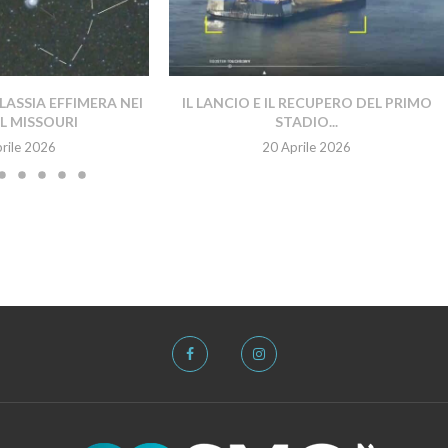
ASSIA EFFIMERA NEI
IL LANCIO E IL RECUPERO DEL PRIMO
EL MISSOURI
STADIO...
rile 2026
20 Aprile 2026