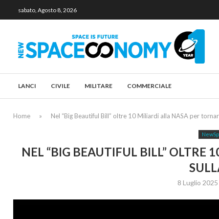
sabato, Agosto 8, 2026
LANCI
CIVILE
MILITARE
COMMERCIALE
Home
»
Nel “Big Beautiful Bill” oltre 10 Miliardi alla NASA per torna
NewSp
NEL “BIG BEAUTIFUL BILL” OLTRE 
SULL
8 Luglio 2025