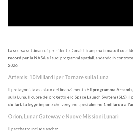
La scorsa settimana, il presidente Donald Trump ha firmato il cosid
record per la NASA
e i suoi programmi spaziali, andando in controte
2026.
Artemis: 10 Miliardi per Tornare sulla Luna
Il protagonista assoluto del finanziamento è il
programma Artemis
sulla Luna. Il cuore del progetto è lo
Space Launch System (SLS)
, i
dollari
. La legge impone che vengano spesi almeno
1 miliardo all’a
Orion, Lunar Gateway e Nuove Missioni Lunari
Il pacchetto include anche: