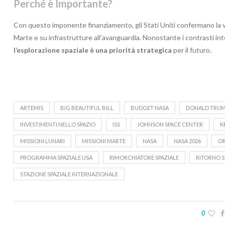
Perché è Importante?
Con questo imponente finanziamento, gli Stati Uniti confermano la 
Marte e su infrastrutture all’avanguardia. Nonostante i contrasti int
l’esplorazione spaziale è una priorità strategica
per il futuro.
ARTEMIS
BIG BEAUTIFUL BILL
BUDGET NASA
DONALD TRU
INVESTIMENTI NELLO SPAZIO
ISS
JOHNSON SPACE CENTER
K
MISSIONI LUNARI
MISSIONI MARTE
NASA
NASA 2026
OR
PROGRAMMA SPAZIALE USA
RIMORCHIATORE SPAZIALE
RITORNO S
STAZIONE SPAZIALE INTERNAZIONALE
0