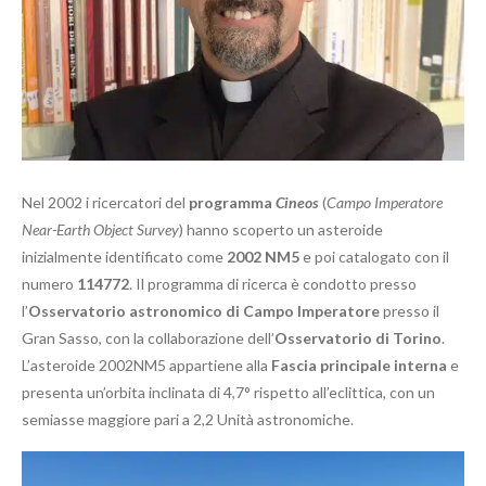
Nel 2002 i ricercatori del
programma
Cineos
(
Campo Imperatore
Near-Earth Object Survey
) hanno scoperto un asteroide
inizialmente identificato come
2002 NM5
e poi catalogato con il
numero
114772
. Il programma di ricerca è condotto presso
l’
Osservatorio astronomico di Campo Imperatore
presso il
Gran Sasso, con la collaborazione dell’
Osservatorio di Torino
.
L’asteroide 2002NM5 appartiene alla
Fascia principale interna
e
presenta un’orbita inclinata di 4,7° rispetto all’eclittica, con un
semiasse maggiore pari a 2,2 Unità astronomiche.