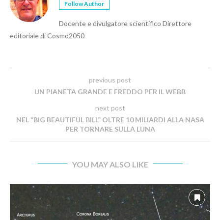
Follow Author
Docente e divulgatore scientifico Direttore
editoriale di Cosmo2050
previous post
UN PIANETA GRANDE E FREDDO PER IL WEBB
next post
NEL “BIG BEAUTIFUL BILL” OLTRE 10 MILIARDI ALLA NASA
PER TORNARE SULLA LUNA
YOU MAY ALSO LIKE