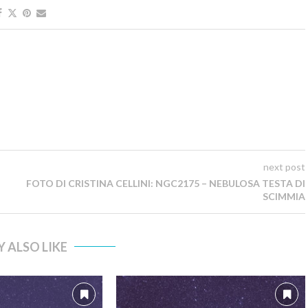
next post
FOTO DI CRISTINA CELLINI: NGC2175 – NEBULOSA TESTA DI
SCIMMIA
 ALSO LIKE