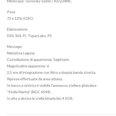
MiniScope Tecnosky 32mm / ASI224MC
Pose
75 x 120s (OSC)
Elaborazione
DSS, Siril, PI, Topaz Labs, PS
Message
Nebulosa Laguna
Costellazione di appartenza: Sagittario
Magnitudine apparente: 6
2,5 ore di integrazione con filtro a doppia banda stretta.
Riprese effettuate da area urbana.
In basso a sinistra è visibile l’ammasso stellare globulare
“Stella Marina” (NGC 6544) .
In alto a destra la stella binaria blu 4 SGR.