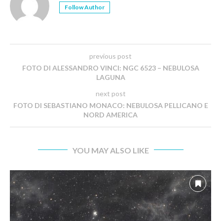
Follow Author
previous post
FOTO DI ALESSANDRO VINCI: NGC 6523 – NEBULOSA
LAGUNA
next post
FOTO DI SEBASTIANO MONACO: NEBULOSA PELLICANO E
NORD AMERICA
YOU MAY ALSO LIKE