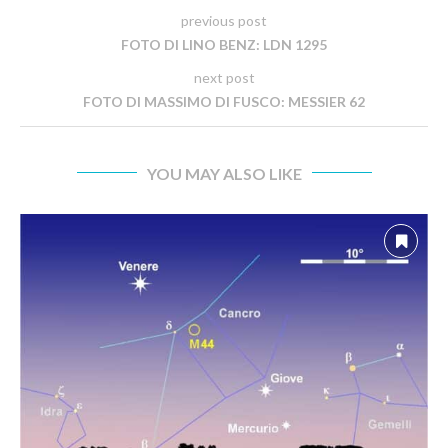
previous post
FOTO DI LINO BENZ: LDN 1295
next post
FOTO DI MASSIMO DI FUSCO: MESSIER 62
YOU MAY ALSO LIKE