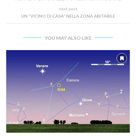
next post
UN “VICINO DI CASA” NELLA ZONA ABITABILE
YOU MAY ALSO LIKE