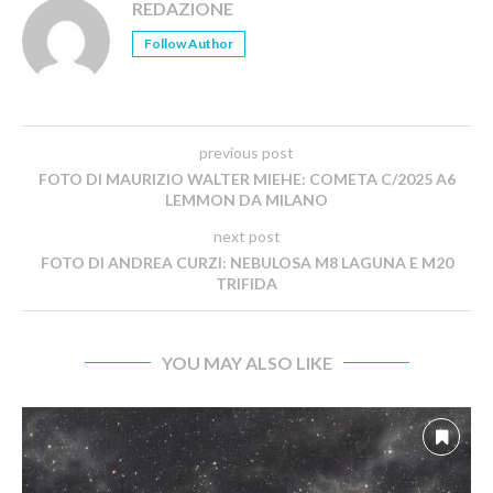
REDAZIONE
Follow Author
previous post
FOTO DI MAURIZIO WALTER MIEHE: COMETA C/2025 A6
LEMMON DA MILANO
next post
FOTO DI ANDREA CURZI: NEBULOSA M8 LAGUNA E M20
TRIFIDA
YOU MAY ALSO LIKE