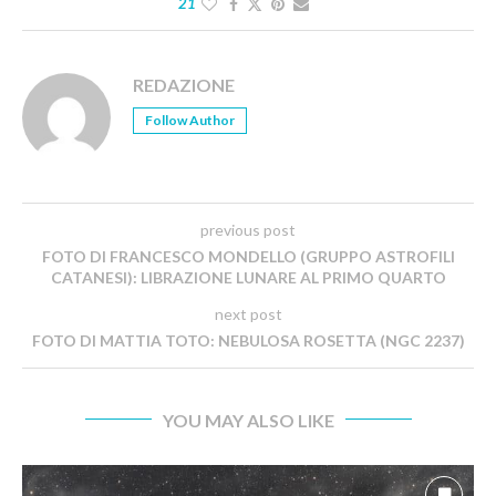
21
REDAZIONE
Follow Author
previous post
FOTO DI FRANCESCO MONDELLO (GRUPPO ASTROFILI
CATANESI): LIBRAZIONE LUNARE AL PRIMO QUARTO
next post
FOTO DI MATTIA TOTO: NEBULOSA ROSETTA (NGC 2237)
YOU MAY ALSO LIKE