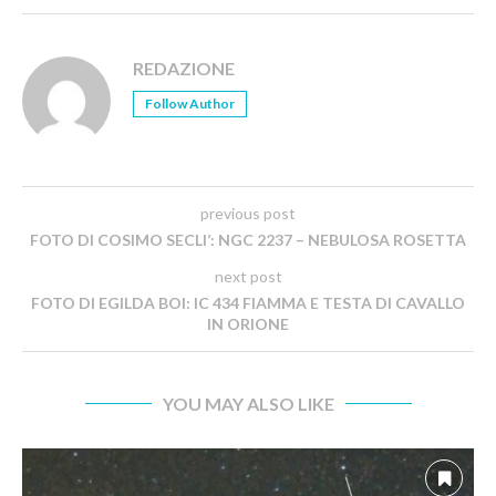
REDAZIONE
Follow Author
previous post
FOTO DI COSIMO SECLI’: NGC 2237 – NEBULOSA ROSETTA
next post
FOTO DI EGILDA BOI: IC 434 FIAMMA E TESTA DI CAVALLO
IN ORIONE
YOU MAY ALSO LIKE