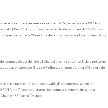
e che si concluderà nel mese di gennaio 2026, si verifica alle 00:14 di
cinato (356.963 km), con un diametro del disco lunare di 33’ 26”. È un
 più precisamente la “Superluna della quercia”, secondo la nomenclatura
 del crepuscolo serale, fino all’alba del giorno seguente, il cielo notturno
, dopo aver superato
Giove
e
Polluce
, con quest’ultima 6°,5 a nord del
nelle ore diurne e non sono osservabili direttamente. La migliore
 20:30 TC del 7 dicembre, un’ora circa dopo la comparsa della Luna
i Giove e 4°,5 “sotto” Polluce.