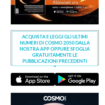
ACQUISTA E LEGGI GLI ULTIMI
NUMERI DI COSMO 2050 DALLA
NOSTRA APP OPPURE SFOGLIA
GRATUITAMENTE LE
PUBBLICAZIONI PRECEDENTI