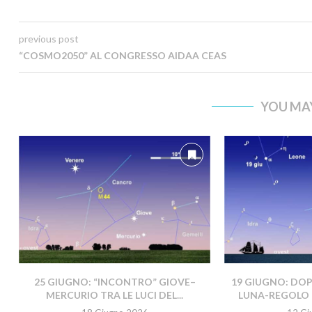
previous post
“COSMO2050” AL CONGRESSO AIDAA CEAS
YOU MAY
25 GIUGNO: “INCONTRO” GIOVE–
19 GIUGNO: DO
MERCURIO TRA LE LUCI DEL...
LUNA-REGOLO 