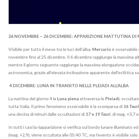
26 NOVEMBRE – 26 DICEMBRE: APPARIZIONE MATTUTINA DI
Visibile per tutto il mese tra le luci dell’alba,
Mercurio
è osservabile c
novembre fino al 25 dicembre. Il 6 dicembre raggiunge la massima altez
mentre il giorno seguente raggiunge la massima elongazione occidental
astronomica, grazie all’elevata inclinazione apparente dell’eclittica sul
4 DICEMBRE: LUNA IN TRANSITO NELLE PLEIADI ALL’ALBA
La mattina del giorno 4 la
Luna piena
attraversa le
Pleiadi
, occultan
tutta Italia. Il primo fenomeno osservabile è la scomparsa di
16 Tauri
una decina di minuti dalle occultazioni di
17
e
19 Tauri
, di mag. +3,7 e
In tutti i casi la riapparizione si verifica sul bordo lunare illuminato ed 
(mag. +2,9), viene occultata alle 05:40 TC, ma l’evento è visibile so