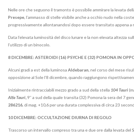
Nelle ore che seguono il tramonto è possibile ammirare la levata del
Presepe
, l’ammasso di stelle visibile anche a occhio nudo nella coste
progressivamente allontanandosi dopo essere transitato appena a n
Data l’elevata luminosità del disco lunare e la non elevata altezza su
l’utilizzo di un binocolo.
8 DICEMBRE: ASTEROIDI (16) PSYCHE E (32) POMONA IN OPP
Alcuni gradi a est della luminosa
Aldebaran
, nel corso del mese risul
opposizione al Sole l’8 dicembre, quando raggiungono rispettivament
Inizialmente rintracciabili mezzo grado a sud della stella
104 Tauri
(m
Alfa Tauri
,
9’’ a sud della quale transita (32) Pomona la sera del 7 gen
286216
, di mag. +10,6 per una durata complessiva di circa 23 second
10 DICEMBRE: OCCULTAZIONE DIURNA DI REGOLO
Trascorso un intervallo compreso tra una e due ore dalla levata del S