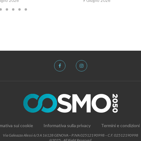
ugno 2026
9 Giugno 2026
mativa sui cookie
Informativa sulla privacy
Termini e condizioni
Via Galeazzo Alessi 6/3 A 16128 GENOVA – P.IVA 02512190998 – C.F. 02512190998
@2025 - All Right Reserved.