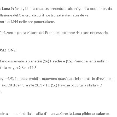
la
Luna
in fase gibbosa calante, preceduta, alcuni gradi a occidente, dal
llazione del Cancro, da cui il nostro satellite naturale va
ord di M44 nelle ore pomeridiane.
ll’orizzonte, per la visione del Presepe potrebbe risultare necessario
OSIZIONE
tano osservabili i pianetini
(16) Psyche
e
(32) Pomona
, entrambi in
e la mag. +9,6 e +11,3.
ag. +4,9), i due asteroidi si muovono quasi parallelamente in direzione di
naio. L’8 dicembre alle 20:37 TC (16) Psyche occulta la stella
HD
i.
ole a seconda della località d’osservazione, la
Luna gibbosa calante