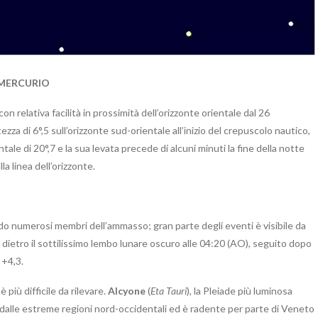
 MERCURIO
on relativa facilità in prossimità dell’orizzonte orientale dal 26
za di 6°,5 sull’orizzonte sud-orientale all’inizio del crepuscolo nautico,
e di 20°,7 e la sua levata precede di alcuni minuti la fine della notte
la linea dell’orizzonte.
do numerosi membri dell’ammasso; gran parte degli eventi è visibile da
dietro il sottilissimo lembo lunare oscuro alle 04:20 (AO), seguito dopo
 +4,3.
è più difficile da rilevare.
Alcyone
(
Eta Tauri
), la Pleiade più luminosa
lo dalle estreme regioni nord-occidentali ed è radente per parte di Veneto