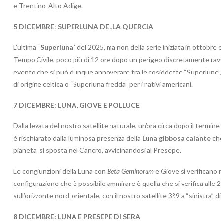
e Trentino-Alto Adige.
5 DICEMBRE
:
SUPERLUNA DELLA QUERCIA
L’ultima “
Superluna
” del 2025, ma non della serie iniziata in ottobre 
Tempo Civile, poco più di 12 ore dopo un perigeo discretamente ravvi
evento che si può dunque annoverare tra le cosiddette “Superlune”,
di origine celtica o “Superluna fredda” per i nativi americani.
7 DICEMBRE:
LUNA, GIOVE E POLLUCE
Dalla levata del nostro satellite naturale, un’ora circa dopo il termine
è rischiarato dalla luminosa presenza della
Luna gibbosa calante
che
pianeta, si sposta nel Cancro, avvicinandosi al Presepe.
Le congiunzioni della Luna con
Beta Geminorum
e Giove si verificano 
configurazione che è possibile ammirare è quella che si verifica alle
sull’orizzonte nord-orientale, con il nostro satellite 3°,9 a “sinistra” d
8 DICEMBRE: LUNA E PRESEPE DI SERA