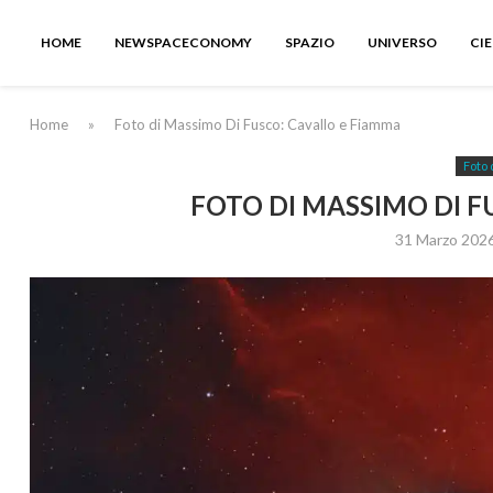
HOME
NEWSPACECONOMY
SPAZIO
UNIVERSO
CI
Home
»
Foto di Massimo Di Fusco: Cavallo e Fiamma
Foto 
FOTO DI MASSIMO DI F
31 Marzo 202