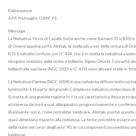
Elaborazione
APP, PixInsight, GIMP, PS
Message
La Nebulosa Testa di Cavallo (nota anche come Barnard 33 o B33) è u
di Orione appena sotto Alnitak, la stella più a est della cintura di Ori
B33 è talvolta confusa con IC 434, che è in realtà la nebulosa a emis
idrogeno ionizzato dalla vicina e brillante Sigma Orionis. L’oscurità
brillanti alla sua base (NGC 2023 e IC 435) sono giovani stelle in for
La Nebulosa Fiamma (NGC 2024) è una nebulosa diffusa molto vicina all
luminosità, e fa parte del grande Complesso nebuloso molecolare di
Si tratta di una grande regione H II la cui caratteristica fisica princi
attraversa da nord a sud, allargandosi progressivamente e conferend
illuminante non è, come potrebbe sembrare, Alnitak, poiché questa st
quasi dimezzata rispetto alla nebulosa. La fonte potrebbe essere un
della nube nel corso degli anni ’90, le cui componenti possiedono u
luminose.