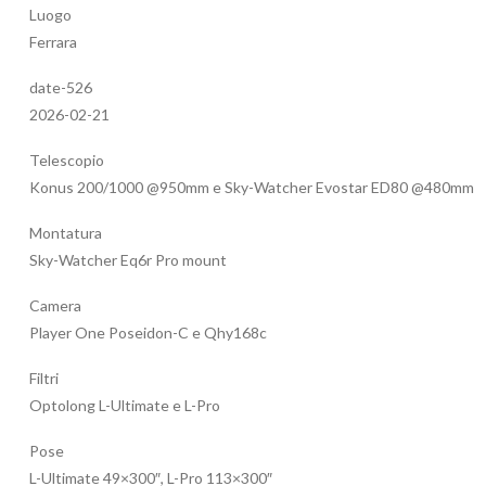
Luogo
Ferrara
date-526
2026-02-21
Telescopio
Konus 200/1000 @950mm e Sky-Watcher Evostar ED80 @480mm
Montatura
Sky-Watcher Eq6r Pro mount
Camera
Player One Poseidon-C e Qhy168c
Filtri
Optolong L-Ultimate e L-Pro
Pose
L-Ultimate 49×300″, L-Pro 113×300″