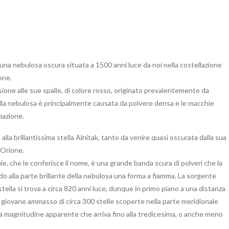
na nebulosa oscura situata a 1500 anni luce da noi nella costellazione
one.
sione alle sue spalle, di colore rosso, originato prevalentemente da
 della nebulosa è principalmente causata da polvere densa e le macchie
mazione.
a brillantissima stella Alnitak, tanto da venire quasi oscurata dalla sua
 Orione.
pale, che le conferisce il nome, è una grande banda scura di polveri che la
o alla parte brillante della nebulosa una forma a fiamma. La sorgente
ella si trova a circa 820 anni luce, dunque in primo piano a una distanza
 giovane ammasso di circa 300 stelle scoperte nella parte meridionale
na magnitudine apparente che arriva fino alla tredicesima, o anche meno