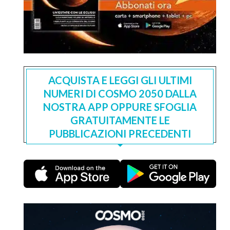
ACQUISTA E LEGGI GLI ULTIMI
NUMERI DI COSMO 2050 DALLA
NOSTRA APP OPPURE SFOGLIA
GRATUITAMENTE LE
PUBBLICAZIONI PRECEDENTI