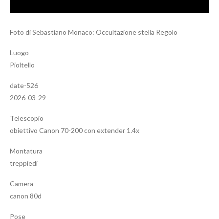
Foto di Sebastiano Monaco: Occultazione stella Regolo
Luogo
Pioltello
date-526
2026-03-29
Telescopio
obiettivo Canon 70-200 con extender 1.4x
Montatura
treppiedi
Camera
canon 80d
Pose