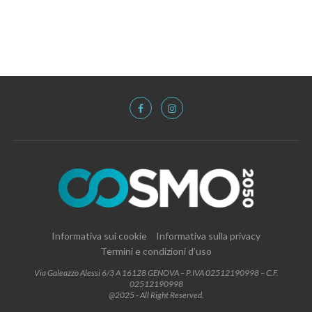
Informativa sui cookie
Informativa sulla privacy
Termini e condizioni d’uso
Via Galeazzo Alessi 6/3 A 16128 GENOVA – P.IVA 02512190998 – C.F.
02512190998
@2025 - All Right Reserved.