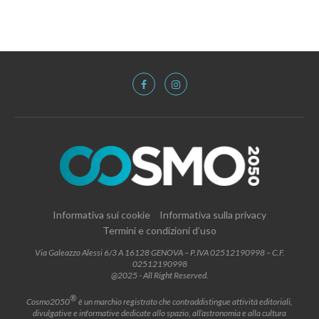
Informativa sui cookie
Informativa sulla privacy
Termini e condizioni d’uso
Via Galeazzo Alessi 6/3 A 16128 GENOVA – P.IVA 02512190998 – C.F.
02512190998
@2025 - All Right Reserved.
®
Cosmo2050
è un marchio registrato che contraddistingue attività editoriali,
divulgative e informative dedicate allo spazio, all’astronomia e alla cultura