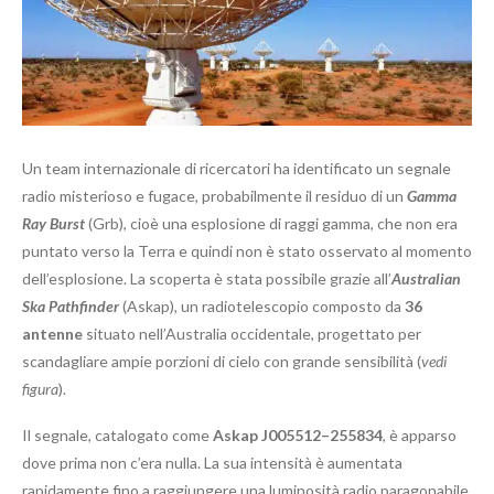
Un team internazionale di ricercatori ha identificato un segnale
radio misterioso e fugace, probabilmente il residuo di un
Gamma
Ray Burst
(Grb), cioè una esplosione di raggi gamma, che non era
puntato verso la Terra e quindi non è stato osservato al momento
dell’esplosione. La scoperta è stata possibile grazie all’
Australian
Ska Pathfinder
(Askap), un radiotelescopio composto da
36
antenne
situato nell’Australia occidentale, progettato per
scandagliare ampie porzioni di cielo con grande sensibilità (
vedi
figura
).
Il segnale, catalogato come
Askap J005512–255834
, è apparso
dove prima non c’era nulla. La sua intensità è aumentata
rapidamente fino a raggiungere una luminosità radio paragonabile