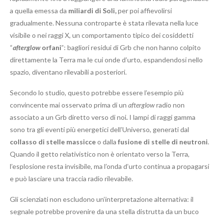
a quella emessa da
miliardi di Soli,
per poi affievolirsi
gradualmente. Nessuna controparte è stata rilevata nella luce
visibile o nei raggi X, un comportamento tipico dei cosiddetti
“
afterglow
orfani
”: bagliori residui di Grb che non hanno colpito
direttamente la Terra ma le cui onde d’urto, espandendosi nello
spazio, diventano rilevabili a posteriori.
Secondo lo studio, questo potrebbe essere l’esempio più
convincente mai osservato prima di un
afterglow
radio non
associato a un Grb diretto verso di noi
.
I lampi di raggi gamma
sono tra gli eventi più energetici dell’Universo, generati dal
collasso di stelle massicce
o dalla
fusione di stelle di neutroni
.
Quando il getto relativistico non è orientato verso la Terra,
l’esplosione resta invisibile, ma l’onda d’urto continua a propagarsi
e può lasciare una traccia radio rilevabile.
Gli scienziati non escludono un’interpretazione alternativa: il
segnale potrebbe provenire da una stella distrutta da un buco