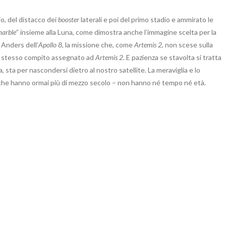
o, del distacco dei
booster
laterali e poi del primo stadio e ammirato le
marble
” insieme alla Luna, come dimostra anche l’immagine scelta per la
 Anders dell’
Apollo 8
, la missione che, come
Artemis 2
, non scese sulla
 Lo stesso compito assegnato ad
Artemis 2
. E pazienza se stavolta si tratta
, sta per nascondersi dietro al nostro satellite. La meraviglia e lo
che hanno ormai più di mezzo secolo – non hanno né tempo né età.