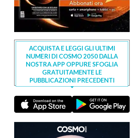
ACQUISTA E LEGGI GLI ULTIMI
NUMERI DI COSMO 2050 DALLA
NOSTRA APP OPPURE SFOGLIA
GRATUITAMENTE LE
PUBBLICAZIONI PRECEDENTI