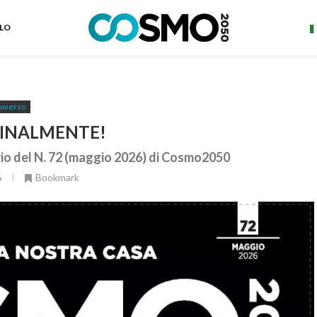
ELO
iverso
FINALMENTE!
ario del N. 72 (maggio 2026) di Cosmo2050
6
Bookmark