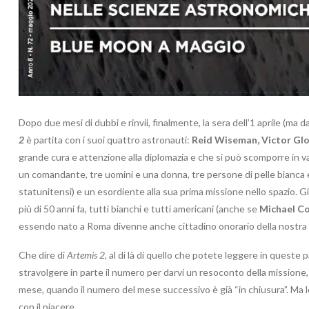
Dopo due mesi di dubbi e rinvii, finalmente, la sera dell’1 aprile (ma d
2
è partita con i suoi quattro astronauti:
Reid Wiseman, Victor Glo
grande cura e attenzione alla diplomazia e che si può scomporre in
un comandante, tre uomini e una donna, tre persone di pelle bianca e 
statunitensi) e un esordiente alla sua prima missione nello spazio. G
più di 50 anni fa, tutti bianchi e tutti americani (anche se
Michael Co
essendo nato a Roma divenne anche cittadino onorario della nostra c
Che dire di
Artemis 2,
al di là di quello che potete leggere in queste 
stravolgere in parte il numero per darvi un resoconto della missione
mese, quando il numero del mese successivo è già “in chiusura”. Ma lo 
con il piacere.