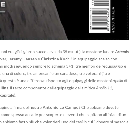
a noi era già il giorno successivo, da 35 minuti), la missione lunare
Artemis
ver, Jeremy Hansen
e
Christina Koch
. Un equipaggio scelto con
 vari modi seguendo sempre lo schema 3+1: tre membri dell’equipaggio e
una di colore, tre americani e un canadese, tre veterani (i tre
ià questa è una differenza rispetto agli equipaggi delle missioni
Apollo
di
llins
, il terzo componente dell’equipaggio della mitica
Apollo 11
,
apitale).
pagine a firma del nostro
Antonio Lo Campo
? Che abbiamo dovuto
, come spesso accade per scoperte o eventi che capitano all’inizio di un
abbiamo fatto più che volentieri, uno dei casi in cui il dovere si mescola