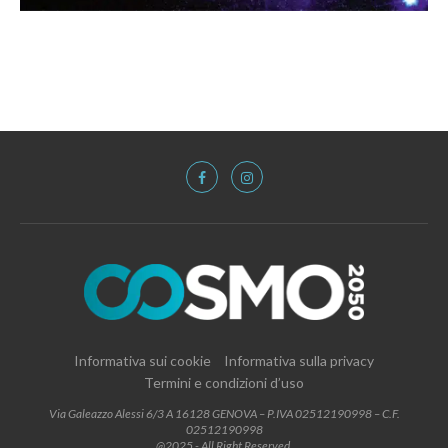
Informativa sui cookie
Informativa sulla privacy
Termini e condizioni d’uso
Via Galeazzo Alessi 6/3 A 16128 GENOVA – P.IVA 02512190998 – C.F.
02512190998
@2025 - All Right Reserved.