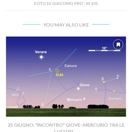
FOTO DI GIACOMO PRO’: M 101
YOU MAY ALSO LIKE
25 GIUGNO: “INCONTRO” GIOVE–MERCURIO TRA LE
LUCI DEL...