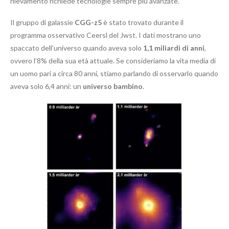
rilevamento richiede tecnologie sempre più avanzate.
Il gruppo di galassie
CGG-z5
è stato trovato durante il
programma osservativo Ceersl del Jwst. I dati mostrano uno
spaccato dell’universo quando aveva solo
1,1 miliardi di anni
,
ovvero l’8% della sua età attuale. Se consideriamo la vita media di
un uomo pari a circa 80 anni, stiamo parlando di osservarlo quando
aveva solo 6,4 anni: un
universo bambino
.