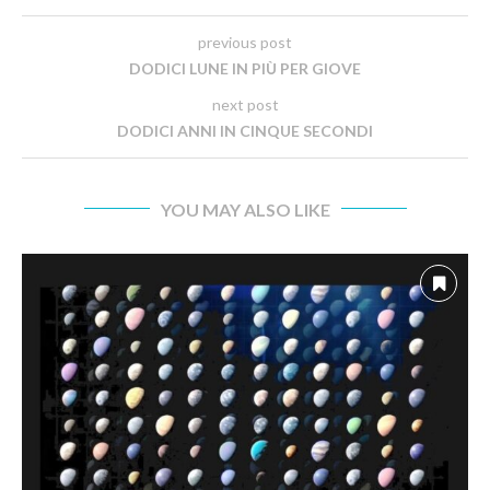
previous post
DODICI LUNE IN PIÙ PER GIOVE
next post
DODICI ANNI IN CINQUE SECONDI
YOU MAY ALSO LIKE