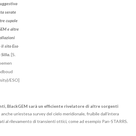
uggestiva
ta serate
 tre cupole
EM e altre
allazioni
 il sito Eso
 Silla.
[S.
oemen
adboud
sity)/ESO]
nti, BlackGEM sarà un efficiente rivelatore di altre sorgenti
nche un’estesa survey del cielo meridionale, fruibile dall’intera
ti al rilevamento di transienti ottici, come ad esempio Pan-STARRS.