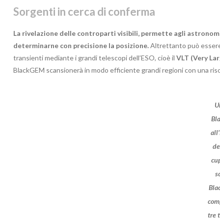
Sorgenti in cerca di conferma
La rivelazione delle controparti visibili, permette agli astronom
determinarne con precisione la posizione.
Altrettanto può essere
transienti mediante i grandi telescopi dell’ESO, cioè il
VLT (Very La
BlackGEM scansionerà in modo efficiente grandi regioni con una risolu
U
Bl
all
de
cup
s
Bla
com
tre 