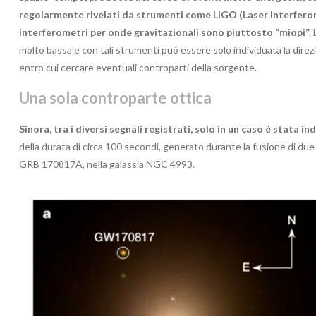
regolarmente rivelati da strumenti come LIGO (Laser Interfero
interferometri per onde gravitazionali sono piuttosto “miopi”.
molto bassa e con tali strumenti può essere solo individuata la dire
entro cui cercare eventuali controparti della sorgente.
Una sola controparte ottica
Sinora, tra i diversi segnali registrati, solo in un caso è stata i
della durata di circa 100 secondi, generato durante la fusione di du
GRB 170817A, nella galassia NGC 4993.