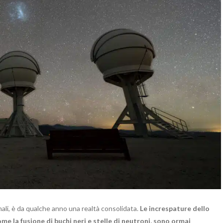
nali, è da qualche anno una realtà consolidata.
Le increspature dello
e la fusione di buchi neri e stelle di neutroni, sono ormai