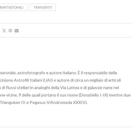
RAVITAZIONALI
TRANSIENTI
oriale, astrofotografo e autore italiano. È il responsabile della
ione Astrofili Italiani (UAI) e autore di circa un migliaio di articoli
di flussi stellari in analoghi della Via Lattea e di galassie nane nel
e vicine, 9 delle quali portano il suo nome (Donatiello I-IX) mentre due
I/Triangulum III e Pegasus V/Andromeda XXXIV).