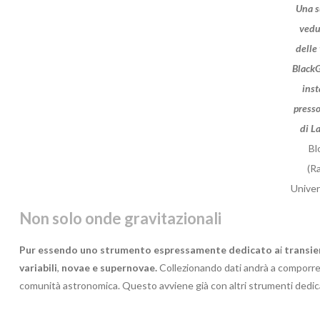
Una s
vedu
delle
BlackG
inst
presso
di La
Bl
(R
Univer
Non solo onde gravitazionali
Pur essendo uno strumento espressamente dedicato a
i
transie
variabili
,
novae e supernovae.
Collezionando dati andrà a comporre a
comunità astronomica. Questo avviene già con altri strumenti dedica