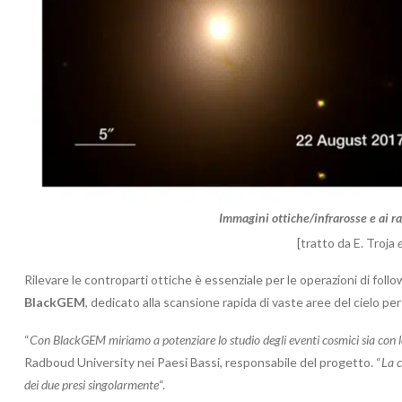
Immagini ottiche/infrarosse e ai 
[tratto da E. Troja
e
Rilevare le controparti ottiche è essenziale per le operazioni di foll
BlackGEM
, dedicato alla scansione rapida di vaste aree del cielo per
“
Con BlackGEM miriamo a potenziare lo studio degli eventi cosmici sia con le 
Radboud University nei Paesi Bassi, responsabile del progetto. “
La c
dei due presi singolarmente
“.