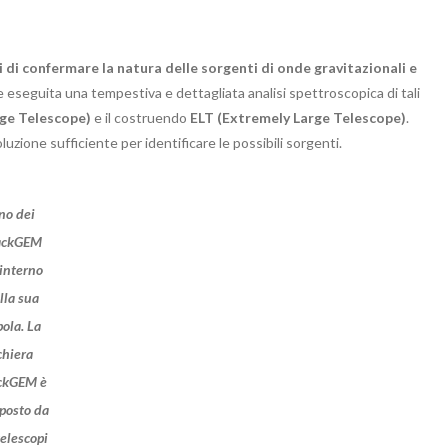
i di confermare la natura delle sorgenti di onde gravitazionali e
 eseguita una tempestiva e dettagliata analisi spettroscopica di tali
rge Telescope)
e il costruendo
ELT (Extremely Large Telescope)
.
zione sufficiente per identificare le possibili sorgenti.
no dei
ackGEM
’interno
lla sua
ola. La
chiera
ckGEM è
posto da
telescopi