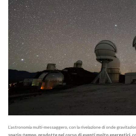
L’astronomia multi-messaggero, con la rivelazione di onde gravitazio
spazio-tempo, prodotte nel corso di eventi molto energetici, com