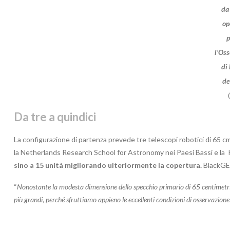
da
op
p
l’Oss
di 
de
Da tre a quindici
La configurazione di partenza prevede tre telescopi robotici di 65 cm
la Netherlands Research School for Astronomy nei Paesi Bassi e la 
sino a 15 unità migliorando ulteriormente la copertura.
BlackGEM
“
Nonostante la modesta dimensione dello specchio primario di 65 centimetri, 
più grandi, perché sfruttiamo appieno le eccellenti condizioni di osservazione 