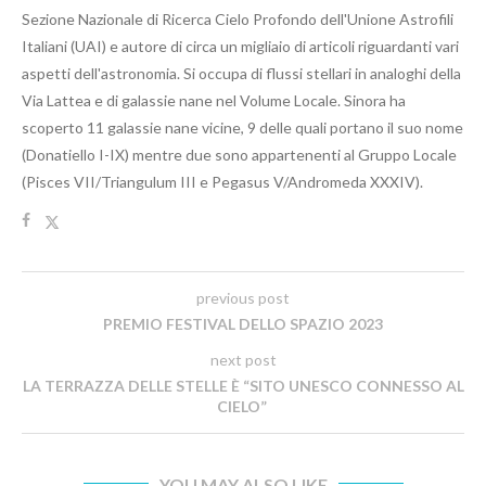
Sezione Nazionale di Ricerca Cielo Profondo dell'Unione Astrofili
Italiani (UAI) e autore di circa un migliaio di articoli riguardanti vari
aspetti dell'astronomia. Si occupa di flussi stellari in analoghi della
Via Lattea e di galassie nane nel Volume Locale. Sinora ha
scoperto 11 galassie nane vicine, 9 delle quali portano il suo nome
(Donatiello I-IX) mentre due sono appartenenti al Gruppo Locale
(Pisces VII/Triangulum III e Pegasus V/Andromeda XXXIV).
previous post
PREMIO FESTIVAL DELLO SPAZIO 2023
next post
LA TERRAZZA DELLE STELLE È “SITO UNESCO CONNESSO AL
CIELO”
YOU MAY ALSO LIKE