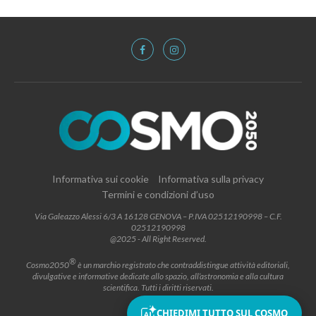
Informativa sui cookie
Informativa sulla privacy
Termini e condizioni d’uso
Via Galeazzo Alessi 6/3 A 16128 GENOVA – P.IVA 02512190998 – C.F.
02512190998
@2025 - All Right Reserved.
®
Cosmo2050
è un marchio registrato che contraddistingue attività editoriali,
divulgative e informative dedicate allo spazio, all’astronomia e alla cultura
scientifica. Tutti i diritti riservati.
CHIEDIMI TUTTO SUL COSMO