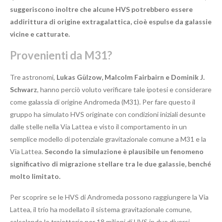
suggeriscono inoltre che alcune HVS potrebbero essere
addirittura di origine extragalattica, cioè espulse da galassie
vicine e catturate.
Provenienti da M31?
Tre astronomi,
Lukas Gülzow, Malcolm Fairbairn e Dominik J.
Schwarz
, hanno perciò voluto verificare tale ipotesi e considerare
come galassia di origine Andromeda (M31). Per fare questo il
gruppo ha simulato HVS originate con condizioni iniziali desunte
dalle stelle nella Via Lattea e visto il comportamento in un
semplice modello di potenziale gravitazionale comune a M31 e la
Via Lattea.
Secondo la simulazione è plausibile un fenomeno
significativo di migrazione stellare tra le due galassie, benché
molto limitato.
Per scoprire se le HVS di Andromeda possono raggiungere la Via
Lattea, il trio ha modellato il sistema gravitazionale comune,
calcolando le traiettorie per 18 milioni di HVS in due diversi