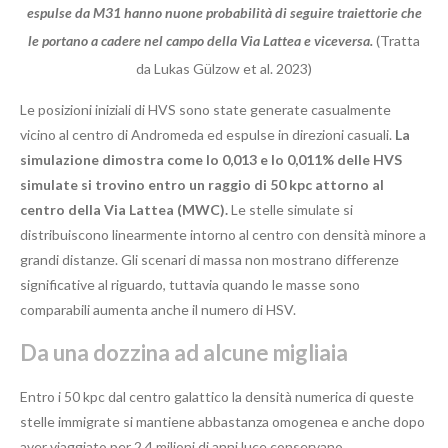
espulse da M31 hanno nuone probabilità di seguire traiettorie che
le portano a cadere nel campo della Via Lattea e viceversa.
(Tratta
da Lukas Gülzow et al. 2023)
Le posizioni iniziali di HVS sono state generate casualmente
vicino al centro di Andromeda ed espulse in direzioni casuali.
La
simulazione dimostra come lo 0,013 e lo 0,011% delle HVS
simulate si trovino entro un raggio di 50 kpc attorno al
centro della Via Lattea (MWC).
Le stelle simulate si
distribuiscono linearmente intorno al centro con densità minore a
grandi distanze. Gli scenari di massa non mostrano differenze
significative al riguardo, tuttavia quando le masse sono
comparabili aumenta anche il numero di HSV.
Da una dozzina ad alcune migliaia
Entro i 50 kpc dal centro galattico la densità numerica di queste
stelle immigrate si mantiene abbastanza omogenea e anche dopo
aver viaggiato per 2,4 milioni di anni luce conservano