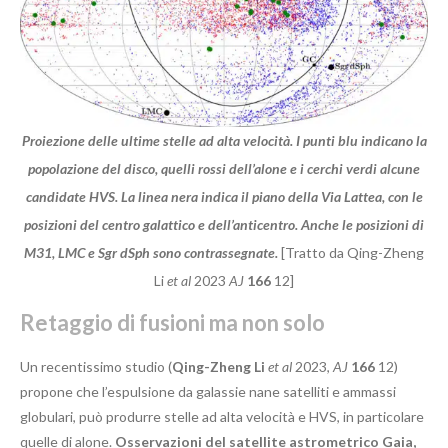
Proiezione delle ultime stelle ad alta velocità. I punti blu indicano la
popolazione del disco, quelli rossi dell’alone e i cerchi verdi alcune
candidate HVS. La linea nera indica il piano della Via Lattea, con le
posizioni del centro galattico e dell’anticentro. Anche le posizioni di
M31, LMC e Sgr dSph sono contrassegnate.
[Tratto da Qing-Zheng
Li
et al
2023
AJ
166
12]
Retaggio di fusioni ma non solo
Un recentissimo studio (
Qing-Zheng Li
et al
2023,
AJ
166
12)
propone che l’espulsione da galassie nane satelliti e ammassi
globulari, può produrre stelle ad alta velocità e HVS, in particolare
quelle di alone.
Osservazioni del satellite astrometrico Gaia,