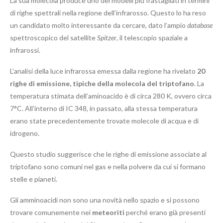
La sua molecola produce uno dei modelli più frastagliati in termini
di righe spettrali nella regione dell’infrarosso. Questo lo ha reso
un candidato molto interessante da cercare, dato l’ampio
database
spettroscopico del satellite
Spitzer
, il telescopio spaziale a
infrarossi.
L’analisi della luce infrarossa emessa dalla regione ha rivelato
20
righe di emissione, tipiche della molecola del triptofano
. La
temperatura stimata dell’aminoacido è di circa 280 K, ovvero circa
7°C. All’interno di IC 348, in passato, alla stessa temperatura
erano state precedentemente trovate molecole di acqua e di
idrogeno.
Questo studio suggerisce che le righe di emissione associate al
triptofano sono comuni nel gas e nella polvere da cui si formano
stelle e pianeti.
Gli amminoacidi non sono una novità nello spazio e si possono
trovare comunemente nei
meteoriti
perché erano già presenti