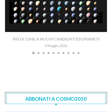
PIÙ DI 11MILA NUOVI CANDIDATI ESOPIANETI
9 Maggio 2026
ABBONATI A COSMO2050