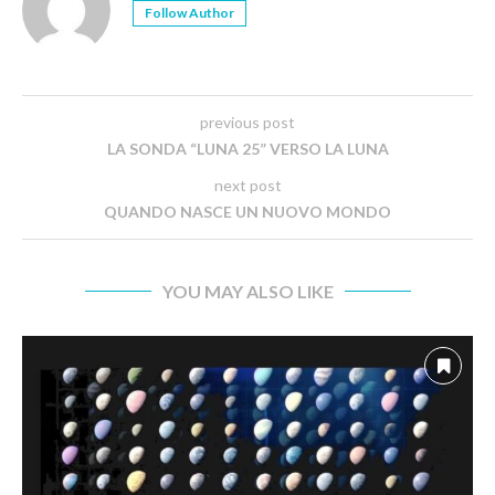
Follow Author
previous post
LA SONDA “LUNA 25” VERSO LA LUNA
next post
QUANDO NASCE UN NUOVO MONDO
YOU MAY ALSO LIKE