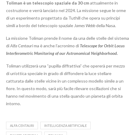
Toliman è un telescopio spaziale da 30 cm
attualmente in
costruzione e verrà lanciato nel 2024. La missione segue le orme
di un esperimento progettato da Tuthill che opera su principi
simili a bordo del telescopio spaziale
James Webb
della Nasa.
La missione Toliman prende il nome da una delle stelle del sistema
di
Alfa Centauri
ma è anche l’acronimo di
Telescope for Orbit Locus
Interferometric Monitoring of our Astronomical Neighborhood.
Toliman utilizzerà una “pupilla diffrattiva” che opererà per mezzo
di un’ottica speciale in grado di diffondere la luce stellare
catturata dalle stelle vicine in un complesso modello simile a un
fiore. In questo modo, sarà più facile rilevare oscillazioni che si
hanno nel movimento di una stella quando un pianeta gli orbita
intorno.
ALFA CENTAURI
INTELLIGENZA ARTIFICIALE