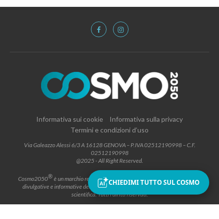
Informativa sui cookie
Informativa sulla privacy
Termini e condizioni d’uso
Via Galeazzo Alessi 6/3 A 16128 GENOVA – P.IVA 02512190998 – C.F.
02512190998
@2025 - All Right Reserved.
®
Cosmo2050
è un marchio registrato che contraddistingue attività editoriali,
CHIEDIMI TUTTO SUL COSMO
divulgative e informative dedicate allo spazio, all’astronomia e alla cultura
scientifica. Tutti i diritti riservati.