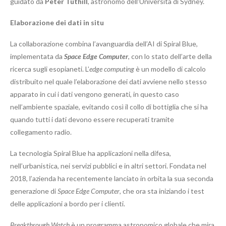
guidato da
Peter Tuthill
, astronomo dell’Università di Sydney.
Elaborazione dei dati in situ
La collaborazione combina l’avanguardia dell’AI di Spiral Blue,
implementata da
Space Edge Computer
, con lo stato dell’arte della
ricerca sugli esopianeti. L’
edge computing
è un modello di calcolo
distribuito nel quale l’elaborazione dei dati avviene nello stesso
apparato in cui i dati vengono generati, in questo caso
nell’ambiente spaziale, evitando così il collo di bottiglia che si ha
quando tutti i dati devono essere recuperati tramite
collegamento radio.
La tecnologia Spiral Blue ha applicazioni nella difesa,
nell’urbanistica, nei servizi pubblici e in altri settori. Fondata nel
2018, l’azienda ha recentemente lanciato in orbita la sua seconda
generazione di
Space Edge Computer
, che ora sta iniziando i test
delle applicazioni a bordo per i clienti.
Breakthrough Watch
è un programma astronomico globale che mira