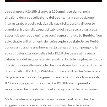
L’
esopianeta K2-18b
si trova a
120 anni luce da noi
nella
direzione della
costellazione del Leone
, ma la sua posizione
interessante è quella relativa alla sua stella. L’orbita di questo
pianeta si trova nella
zona abitabile
della sua stella e sulla sua
superficie potrebbe quindi esserci
acqua allo stato liquido
. Non
solo. Grazie agli strumenti del
telescopio spaziale
James Webb
,
conosciamo anche una buona fetta dei gas che compongono la
sua atmosfera. La luce della stella KL18 che passa attraverso
l’atmosfera dell’esopianeta viene sottratta delle lunghezze d’onda
che rispondono alle molecole che incontrano. Ecco come, durante
due transiti di K2-18b, il
Webb
ha potuto stabilire che l’atmosfera
del pianeta è ricca di
idrogeno
. I parametri orbitali e la
massa di
8,6 terre
suggeriscono inoltre che K2-18b sia un
pianeta
oceanico
e che quindi rientri nella categoria battezzata
hycean
.
Ma la sua atmosfera presenta anche due caratteristiche che
suggeriscono la presenza di reazioni chimiche attivate da