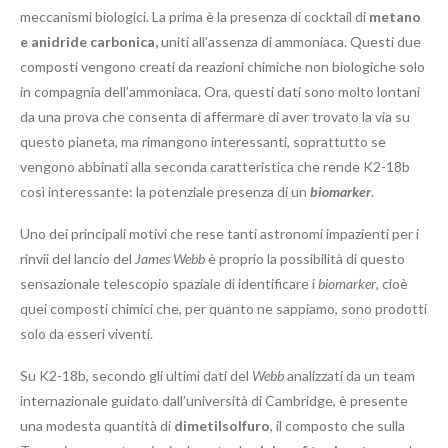
meccanismi biologici. La prima è la presenza di cocktail di
metano
e anidride carbonica,
uniti all’assenza di ammoniaca. Questi due
composti vengono creati da reazioni chimiche non biologiche solo
in compagnia dell’ammoniaca. Ora, questi dati sono molto lontani
da una prova che consenta di affermare di aver trovato la via su
questo pianeta, ma rimangono interessanti, soprattutto se
vengono abbinati alla seconda caratteristica che rende K2-18b
così interessante: la potenziale presenza di un
biomarker
.
Uno dei principali motivi che rese tanti astronomi impazienti per i
rinvii del lancio del
James Webb
è proprio la possibilità di questo
sensazionale telescopio spaziale di identificare i
biomarker
, cioè
quei composti chimici che, per quanto ne sappiamo, sono prodotti
solo da esseri viventi.
Su K2-18b, secondo gli ultimi dati del
Webb
analizzati da un team
internazionale guidato dall’università di Cambridge, è presente
una modesta quantità di
dimetilsolfuro
, il composto che sulla