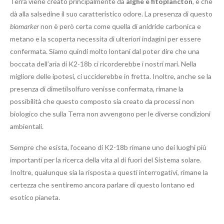
Terra viene creato principalmente da
alghe e fitoplancton
, e che
dà alla salsedine il suo caratteristico odore. La presenza di questo
biomarker
non è però certa come quella di anidride carbonica e
metano e la scoperta necessita di ulteriori indagini per essere
confermata. Siamo quindi molto lontani dal poter dire che una
boccata dell’aria di K2-18b ci ricorderebbe i nostri mari. Nella
migliore delle ipotesi, ci ucciderebbe in fretta. Inoltre, anche se la
presenza di dimetilsolfuro venisse confermata, rimane la
possibilità che questo composto sia creato da processi non
biologico che sulla Terra non avvengono per le diverse condizioni
ambientali.
Sempre che esista, l’oceano di K2-18b rimane uno dei luoghi più
importanti per la ricerca della vita al di fuori del Sistema solare.
Inoltre, qualunque sia la risposta a questi interrogativi, rimane la
certezza che sentiremo ancora parlare di questo lontano ed
esotico pianeta.