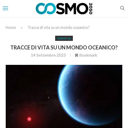
Home
»
Tracce di vita su un mondo oceanico?
Universo
TRACCE DI VITA SU UN MONDO OCEANICO?
14 Settembre 2023
Bookmark