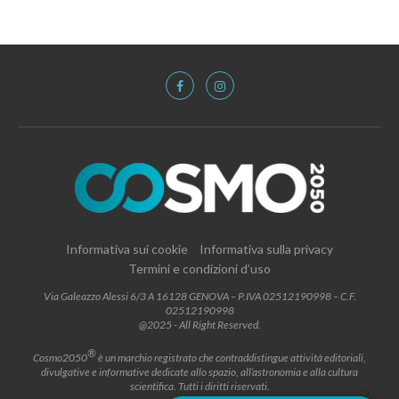
Informativa sui cookie
Informativa sulla privacy
Termini e condizioni d’uso
Via Galeazzo Alessi 6/3 A 16128 GENOVA – P.IVA 02512190998 – C.F.
02512190998
@2025 - All Right Reserved.
®
Cosmo2050
è un marchio registrato che contraddistingue attività editoriali,
divulgative e informative dedicate allo spazio, all’astronomia e alla cultura
scientifica. Tutti i diritti riservati.