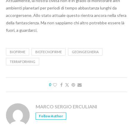
Attualmente, la nostra civiltà non è in grado di monitorare altri
ambienti planetari per periodi di tempo abbastanza lunghi da
accorgersene. Allo stato attuale questo rientra ancora nella sfera
della fantascienza. Ma non sappiamo chi altro potrebbe essere là
fuori, a guardarci.
BIOFIRME
BIOTECNOFIRME
GEOINGEGNERIA
TERRAFORMING
0
MARCO SERGIO ERCULIANI
Follow Author