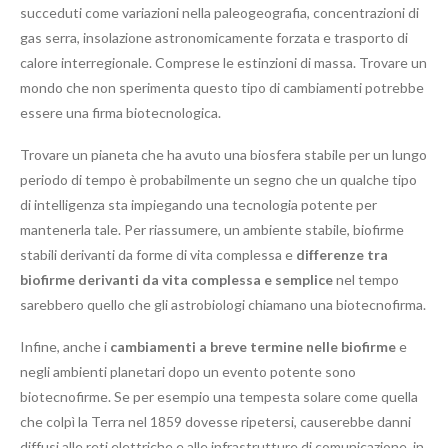
succeduti come variazioni nella paleogeografia, concentrazioni di
gas serra, insolazione astronomicamente forzata e trasporto di
calore interregionale. Comprese le estinzioni di massa. Trovare un
mondo che non sperimenta questo tipo di cambiamenti potrebbe
essere una firma biotecnologica.
Trovare un pianeta che ha avuto una biosfera stabile per un lungo
periodo di tempo è probabilmente un segno che un qualche tipo
di intelligenza sta impiegando una tecnologia potente per
mantenerla tale. Per riassumere, un ambiente stabile, biofirme
stabili derivanti da forme di vita complessa e
differenze tra
biofirme derivanti da vita complessa e semplice
nel tempo
sarebbero quello che gli astrobiologi chiamano una biotecnofirma.
Infine, anche i
cambiamenti a breve termine nelle biofirme
e
negli ambienti planetari dopo un evento potente sono
biotecnofirme. Se per esempio una tempesta solare come quella
che colpì la Terra nel 1859 dovesse ripetersi, causerebbe danni
diffusi alle reti elettriche e alle infrastrutture di comunicazione, in