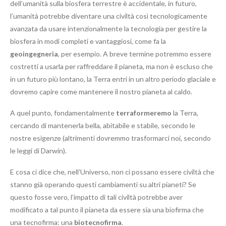
dell’umanità sulla biosfera terrestre è accidentale, in futuro,
l’umanità potrebbe diventare una civiltà così tecnologicamente
avanzata da usare intenzionalmente la tecnologia per gestire la
biosfera in modi completi e vantaggiosi, come fa la
geoingegneria
, per esempio. A breve termine potremmo essere
costretti a usarla per raffreddare il pianeta, ma non è escluso che
in un futuro più lontano, la Terra entri in un altro periodo glaciale e
dovremo capire come mantenere il nostro pianeta al caldo.
A quel punto, fondamentalmente
terraformeremo
la Terra,
cercando di mantenerla bella, abitabile e stabile, secondo le
nostre esigenze (altrimenti dovremmo trasformarci noi, secondo
le leggi di Darwin).
E cosa ci dice che, nell’Universo, non ci possano essere civiltà che
stanno già operando questi cambiamenti su altri pianeti? Se
questo fosse vero, l’impatto di tali civiltà potrebbe aver
modificato a tal punto il pianeta da essere sia una biofirma che
una tecnofirma: una
biotecnofirma
.