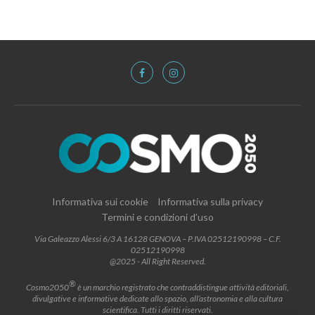
Informativa sui cookie
Informativa sulla privacy
Termini e condizioni d’uso
Via Galeazzo Alessi 6/3 A 16128 GENOVA – P.IVA 02512190998 – C.F.
02512190998
@2025 - All Right Reserved.
®
Cosmo2050
è un marchio registrato che contraddistingue attività editoriali,
divulgative e informative dedicate allo spazio, all’astronomia e alla cultura
scientifica. Tutti i diritti riservati.