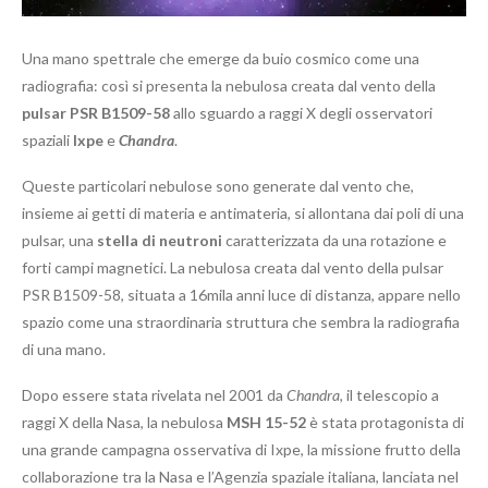
Una mano spettrale che emerge da buio cosmico come una
radiografia: così si presenta la nebulosa creata dal vento della
pulsar PSR B1509-58
allo sguardo a raggi X degli osservatori
spaziali
Ixpe
e
Chandra
.
Queste particolari nebulose sono generate dal vento che,
insieme ai getti di materia e antimateria, si allontana dai poli di una
pulsar, una
stella di neutroni
caratterizzata da una rotazione e
forti campi magnetici. La nebulosa creata dal vento della pulsar
PSR B1509-58, situata a 16mila anni luce di distanza, appare nello
spazio come una straordinaria struttura che sembra la radiografia
di una mano.
Dopo essere stata rivelata nel 2001 da
Chandra
, il telescopio a
raggi X della Nasa, la nebulosa
MSH 15-52
è stata protagonista di
una grande campagna osservativa di Ixpe, la missione frutto della
collaborazione tra la Nasa e l’Agenzia spaziale italiana, lanciata nel