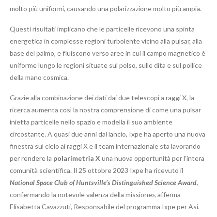
molto più uniformi, causando una polarizzazione molto più ampia.
Questi risultati implicano che le particelle ricevono una spinta
energetica in complesse regioni turbolente vicino alla pulsar, alla
base del palmo, e fluiscono verso aree in cui il campo magnetico è
uniforme lungo le regioni situate sul polso, sulle dita e sul pollice
della mano cosmica.
Grazie alla combinazione dei dati dai due telescopi a raggi X, la
ricerca aumenta così la nostra comprensione di come una pulsar
inietta particelle nello spazio e modella il suo ambiente
circostante. A quasi due anni dal lancio, Ixpe ha aperto una nuova
finestra sul cielo ai raggi X e il team internazionale sta lavorando
per rendere la
polarimetria X
una nuova opportunità per l’intera
comunità scientifica. Il 25 ottobre 2023 Ixpe ha ricevuto il
National Space Club of Huntsville’s Distinguished Science Award
,
confermando la notevole valenza della missione», afferma
Elisabetta Cavazzuti, Responsabile del programma Ixpe per Asi.