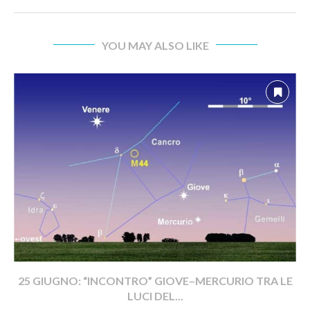
YOU MAY ALSO LIKE
25 GIUGNO: “INCONTRO” GIOVE–MERCURIO TRA LE
LUCI DEL...