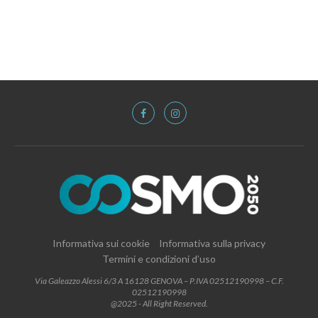
Informativa sui cookie
Informativa sulla privacy
Termini e condizioni d’uso
Via Galeazzo Alessi 6/3 A 16128 GENOVA – P.IVA 02512190998 – C.F.
02512190998
@2025 - All Right Reserved.