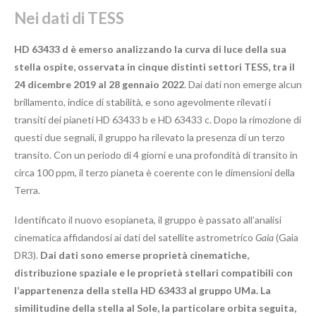
Nei dati di TESS
HD 63433 d è emerso analizzando la curva di luce della sua
stella ospite, osservata in cinque distinti settori TESS, tra il
24 dicembre 2019 al 28 gennaio 2022
. Dai dati non emerge alcun
brillamento, indice di stabilità, e sono agevolmente rilevati i
transiti dei pianeti HD 63433 b e HD 63433 c. Dopo la rimozione di
questi due segnali, il gruppo ha rilevato la presenza di un terzo
transito. Con un periodo di 4 giorni e una profondità di transito in
circa 100 ppm, il terzo pianeta è coerente con le dimensioni della
Terra.
Identificato il nuovo esopianeta, il gruppo è passato all’analisi
cinematica affidandosi ai dati del satellite astrometrico
Gaia
(Gaia
DR3).
Dai dati sono emerse proprietà cinematiche,
distribuzione spaziale e le proprietà stellari compatibili con
l’appartenenza della stella HD 63433 al gruppo UMa. La
similitudine della stella al Sole, la particolare orbita seguita,