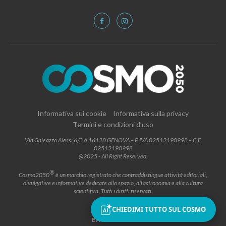
Informativa sui cookie
Informativa sulla privacy
Termini e condizioni d’uso
Via Galeazzo Alessi 6/3 A 16128 GENOVA – P.IVA 02512190998 – C.F.
02512190998
@2025 - All Right Reserved.
®
Cosmo2050
è un marchio registrato che contraddistingue attività editoriali,
divulgative e informative dedicate allo spazio, all’astronomia e alla cultura
scientifica. Tutti i diritti riservati.
CHIEDIMI TUTTO SUL COSMO
BACK TO TOP