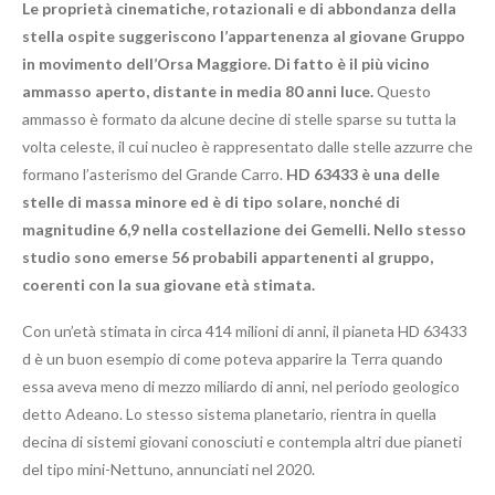
Le proprietà cinematiche, rotazionali e di abbondanza della
stella ospite suggeriscono l’appartenenza al giovane Gruppo
in movimento dell’Orsa Maggiore.
Di fatto è il più vicino
ammasso aperto, distante in media 80 anni luce.
Questo
ammasso è formato da alcune decine di stelle sparse su tutta la
volta celeste, il cui nucleo è rappresentato dalle stelle azzurre che
formano l’asterismo del Grande Carro.
HD 63433 è una delle
stelle di massa minore ed è di tipo solare, nonché di
magnitudine 6,9 nella costellazione dei Gemelli. Nello stesso
studio sono emerse 56 probabili appartenenti al gruppo,
coerenti con la sua giovane età stimata.
Con un’età stimata in circa 414 milioni di anni, il pianeta HD 63433
d è un buon esempio di come poteva apparire la Terra quando
essa aveva meno di mezzo miliardo di anni, nel periodo geologico
detto Adeano. Lo stesso sistema planetario, rientra in quella
decina di sistemi giovani conosciuti e contempla altri due pianeti
del tipo mini-Nettuno, annunciati nel 2020.