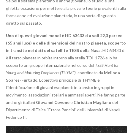
Se poi il sistema planetario è anche giovane, lo studio è una
ghiotta occasione per mettere alla prova le teorie prevalenti sulla
formazione ed evoluzione planetaria, in una sorta di sguardo
diretto sul passato.
Uno di questi giovani mondi è HD 63433 d a soli 22,3 parsec
(65 anni luce) e delle dimensioni del nostro pianeta, scoperto
in transito nei dati del satellite TESS della Nasa.
HD 63433 d
è il terzo pianeta in orbita intorno alla stella TOI-1726 e lo ha
scoperto un gruppo internazionale nel corso del
TESS Hunt for
Young and Maturing Exoplanets (THYME)
, coordinato da
Melinda
Soares-Furtad
o. L’obiettivo principale di THYME è
l’identificazione di giovani esopianeti in transito in gruppi in
movimento, associazioni stellari e ammassi aperti. Ne fanno parte
anche gli italiani
Giovanni Covone
e
Christian Magliano
del
Dipartimento di Fisica “Ettore Pancini” dell’Università di Napoli
Federico II.