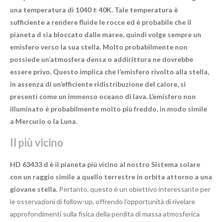
una temperatura di 1040 ± 40K. Tale temperatura è
sufficiente a rendere fluide le rocce ed è probabile che il
pianeta d sia bloccato dalle maree, quindi volge sempre un
emisfero verso la sua stella. Molto probabilmente non
possiede un’atmosfera densa o addirittura ne dovrebbe
essere privo. Questo implica che l’emisfero rivolto alla stella,
in assenza di un’efficiente ridistribuzione del calore, si
presenti come un immenso oceano di lava. L’emisfero non
illuminato è probabilmente molto più freddo, in modo simile
a Mercurio o la Luna.
Il più vicino
HD 63433 d è il pianeta più vicino al nostro Sistema solare
con un raggio simile a quello terrestre in orbita attorno a una
giovane stella.
Pertanto, questo è un obiettivo interessante per
le osservazioni di follow-up, offrendo l’opportunità di rivelare
approfondimenti sulla fisica della perdita di massa atmosferica