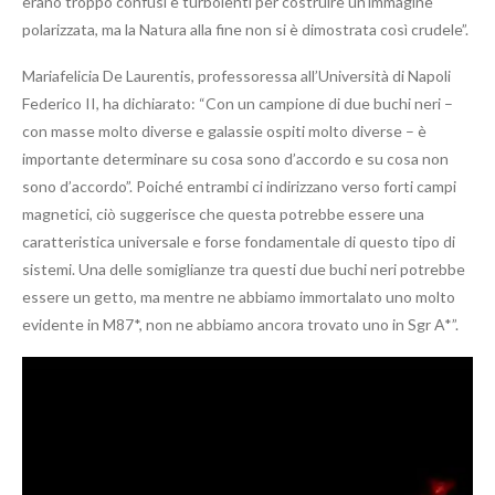
erano troppo confusi e turbolenti per costruire un’immagine
polarizzata, ma la Natura alla fine non si è dimostrata così crudele”.
Mariafelicia De Laurentis, professoressa all’Università di Napoli
Federico II, ha dichiarato: “Con un campione di due buchi neri –
con masse molto diverse e galassie ospiti molto diverse – è
importante determinare su cosa sono d’accordo e su cosa non
sono d’accordo”. Poiché entrambi ci indirizzano verso forti campi
magnetici, ciò suggerisce che questa potrebbe essere una
caratteristica universale e forse fondamentale di questo tipo di
sistemi. Una delle somiglianze tra questi due buchi neri potrebbe
essere un getto, ma mentre ne abbiamo immortalato uno molto
evidente in M87*, non ne abbiamo ancora trovato uno in Sgr A*”.