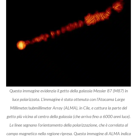
Questa immagine evidenzia il getto della galassia Messier 87 (M87) in
luce polarizzata. L’immagine è stata ottenuta con l’Atacama Large
Millimeter/submillimeter Array (ALMA), in Cile, e cattura la parte del
getto più vicina al centro della galassia (che arriva fino a 6000 anni luce).
Le linee segnano l’orientamento della polarizzazione, che è correlata al
campo magnetico nella regione ripresa. Questa immagine di ALMA indica