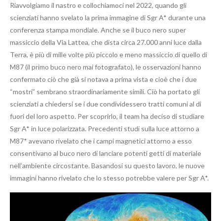
Riavvolgiamo il nastro e collochiamoci nel 2022, quando gli
scienziati hanno svelato la prima immagine di Sgr A* durante una
conferenza stampa mondiale. Anche se il buco nero super
massiccio della Via Lattea, che dista circa 27.000 anni luce dalla
Terra, è più di mille volte più piccolo e meno massiccio di quello di
M87 (il primo buco nero mai fotografato), le osservazioni hanno
confermato ciò che già si notava a prima vista e cioè che i due
“mostri” sembrano straordinariamente simili. Ciò ha portato gli
scienziati a chiedersi se i due condividessero tratti comuni al di
fuori del loro aspetto. Per scoprirlo, il team ha deciso di studiare
Sgr A* in luce polarizzata. Precedenti studi sulla luce attorno a
M87* avevano rivelato che i campi magnetici attorno a esso
consentivano al buco nero di lanciare potenti getti di materiale
nell’ambiente circostante. Basandosi su questo lavoro, le nuove
immagini hanno rivelato che lo stesso potrebbe valere per Sgr A*.