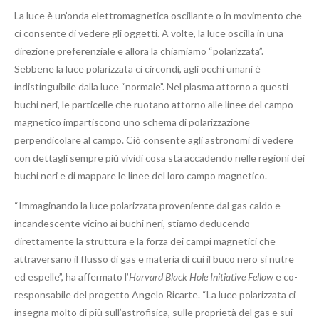
La luce è un’onda elettromagnetica oscillante o in movimento che
ci consente di vedere gli oggetti. A volte, la luce oscilla in una
direzione preferenziale e allora la chiamiamo “polarizzata”.
Sebbene la luce polarizzata ci circondi, agli occhi umani è
indistinguibile dalla luce “normale”. Nel plasma attorno a questi
buchi neri, le particelle che ruotano attorno alle linee del campo
magnetico impartiscono uno schema di polarizzazione
perpendicolare al campo. Ciò consente agli astronomi di vedere
con dettagli sempre più vividi cosa sta accadendo nelle regioni dei
buchi neri e di mappare le linee del loro campo magnetico.
“Immaginando la luce polarizzata proveniente dal gas caldo e
incandescente vicino ai buchi neri, stiamo deducendo
direttamente la struttura e la forza dei campi magnetici che
attraversano il flusso di gas e materia di cui il buco nero si nutre
ed espelle”, ha affermato l’
Harvard Black Hole Initiative Fellow
e co-
responsabile del progetto Angelo Ricarte. “La luce polarizzata ci
insegna molto di più sull’astrofisica, sulle proprietà del gas e sui