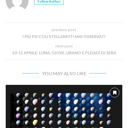
Follow Author
previous post
I PIÙ PICCOLI STELLAMOTI MAI OSSERVATI
next post
10-11 APRILE: LUNA, GIOVE, URANO E PLEIADI DI SERA
YOU MAY ALSO LIKE