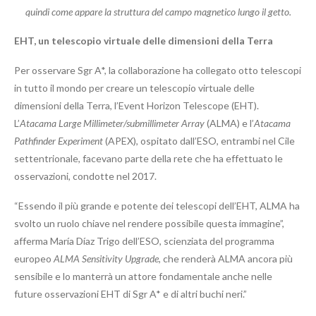
quindi come appare la struttura del campo magnetico lungo il getto.
EHT, un telescopio virtuale delle dimensioni della Terra
Per osservare Sgr A*, la collaborazione ha collegato otto telescopi
in tutto il mondo per creare un telescopio virtuale delle
dimensioni della Terra, l’Event Horizon Telescope (EHT).
L’
Atacama Large Millimeter/submillimeter Array
(ALMA) e l’
Atacama
Pathfinder Experiment
(APEX), ospitato dall’ESO, entrambi nel Cile
settentrionale, facevano parte della rete che ha effettuato le
osservazioni, condotte nel 2017.
“Essendo il più grande e potente dei telescopi dell’EHT, ALMA ha
svolto un ruolo chiave nel rendere possibile questa immagine”,
afferma María Díaz Trigo dell’ESO, scienziata del programma
europeo
ALMA Sensitivity Upgrade
, che renderà ALMA ancora più
sensibile e lo manterrà un attore fondamentale anche nelle
future osservazioni EHT di Sgr A* e di altri buchi neri.”