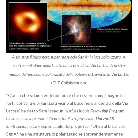
A sinistra: il buco nero super massiccio Sgr A* in luce polarizzata. Al
centro: emissione polarizzata dal centro della Via Lattea. A destra:
mappa dell’emissione polarizzata della polvere attraverso la Via Lattea
(
EHT Collaboration
).
“Quello che stiamo vedendo ora è che ci sono campi magnetici
forti, contorti e organizzati vicino al buco nero al centro della Via
Lattea”, ha detto Sara Issaoun,
NASA Hubble Fellowship Program
Einstein Fellow
presso il
Center for Astrophysicals | Harvard &
Smithsonian,
e co-responsabile del progetto. “Oltre al fatto che
Sgr A* ha una struttura di polarizzazione sorprendentemente