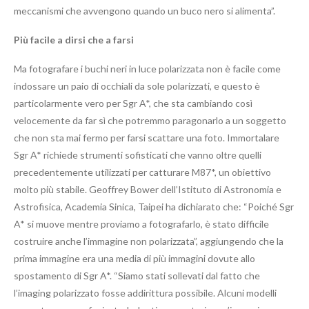
meccanismi che avvengono quando un buco nero si alimenta”.
Più facile a dirsi che a farsi
Ma fotografare i buchi neri in luce polarizzata non è facile come
indossare un paio di occhiali da sole polarizzati, e questo è
particolarmente vero per Sgr A*, che sta cambiando così
velocemente da far sì che potremmo paragonarlo a un soggetto
che non sta mai fermo per farsi scattare una foto. Immortalare
Sgr A* richiede strumenti sofisticati che vanno oltre quelli
precedentemente utilizzati per catturare M87*, un obiettivo
molto più stabile. Geoffrey Bower dell’Istituto di Astronomia e
Astrofisica, Academia Sinica, Taipei ha dichiarato che: “Poiché Sgr
A* si muove mentre proviamo a fotografarlo, è stato difficile
costruire anche l’immagine non polarizzata”, aggiungendo che la
prima immagine era una media di più immagini dovute allo
spostamento di Sgr A*. “Siamo stati sollevati dal fatto che
l’imaging polarizzato fosse addirittura possibile. Alcuni modelli