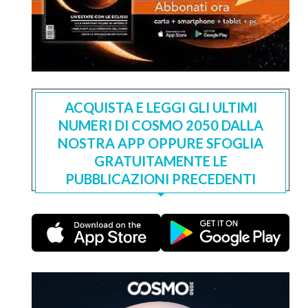
ACQUISTA E LEGGI GLI ULTIMI
NUMERI DI COSMO 2050 DALLA
NOSTRA APP OPPURE SFOGLIA
GRATUITAMENTE LE
PUBBLICAZIONI PRECEDENTI