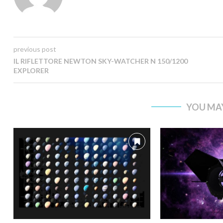
previous post
IL RIFLETTORE NEWTON SKY-WATCHER N 150/1200
EXPLORER
YOU MAY