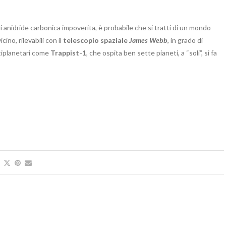
 anidride carbonica impoverita, è probabile che si tratti di un mondo
cino, rilevabili con il
telescopio spaziale
James Webb
, in grado di
ltiplanetari come
Trappist-1
, che ospita ben sette pianeti, a “soli”, si fa