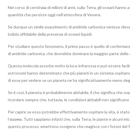
Nel corso di centinaia di milioni di anni, sulla Terra, gli oceani hanno
quantità che persiste oggi nell’atmosfera di Venere.
Se dunque un simile esaurimento di anidride carbonica venisse rilevat
indizio affidabile della presenza di oceani liquidi.
Per studiare questo fenomeno, il primo passo è quello di confermare
di anidride carbonica, che dovrebbe dominare la maggior parte delle
Questa molecola assorbe molto la luce infrarossa e può essere facilm
astronomi hanno determinato che più pianeti in un sistema ospitano a
di esse per vedere se un pianeta ne ha significativamente meno degli
Se è così, il pianeta è probabilmente abitabile, il che significa che osp
ricordare sempre che, tuttavia, le condizioni abitabili non significa
Per capire se esso potrebbe effettivamente ospitare la vita, è stato 
l’
ozono
. Tutti sappiamo infatti che, sulla Terra, le piante e alcuni 
questo processo, emettono ossigeno che reagisce con i fotoni del Sol