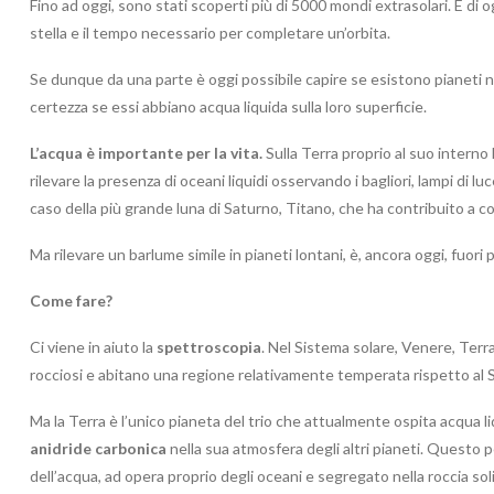
Fino ad oggi, sono stati scoperti più di 5000 mondi extrasolari. E di o
stella e il tempo necessario per completare un’orbita.
Se dunque da una parte è oggi possibile capire se esistono pianeti ne
certezza se essi abbiano acqua liquida sulla loro superficie.
L’acqua è importante per la vita.
Sulla Terra proprio al suo interno l
rilevare la presenza di oceani liquidi osservando i bagliori, lampi di lu
caso della più grande luna di Saturno, Titano, che ha contribuito a co
Ma rilevare un barlume simile in pianeti lontani, è, ancora oggi, fuori 
Come fare?
Ci viene in aiuto la
spettroscopia
. Nel Sistema solare, Venere, Terr
rocciosi e abitano una regione relativamente temperata rispetto al S
Ma la Terra è l’unico pianeta del trio che attualmente ospita acqua liq
anidride carbonica
nella sua atmosfera degli altri pianeti. Questo p
dell’acqua, ad opera proprio degli oceani e segregato nella roccia so