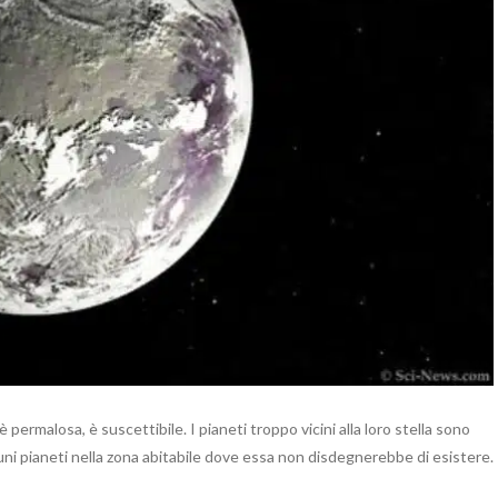
 è permalosa, è suscettibile. I pianeti troppo vicini alla loro stella sono
cuni pianeti nella zona abitabile dove essa non disdegnerebbe di esistere.