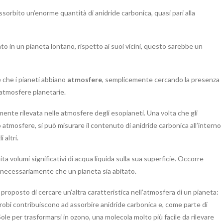
 assorbito un’enorme quantità di anidride carbonica, quasi pari alla
o in un pianeta lontano, rispetto ai suoi vicini, questo sarebbe un
 che i pianeti abbiano
atmosfere
, semplicemente cercando la presenza
 atmosfere planetarie.
ente rilevata nelle atmosfere degli esopianeti. Una volta che gli
tmosfere, si può misurare il contenuto di anidride carbonica all’interno
 altri.
ita volumi significativi di acqua liquida sulla sua superficie. Occorre
no necessariamente che un pianeta sia abitato.
proposto di cercare un’altra caratteristica nell’atmosfera di un pianeta:
microbi contribuiscono ad assorbire anidride carbonica e, come parte di
e per trasformarsi in ozono, una molecola molto più facile da rilevare