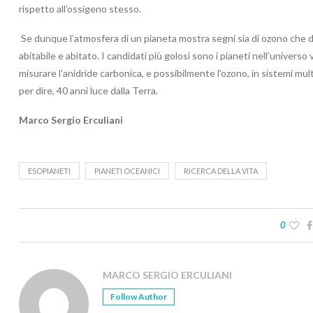
rispetto all’ossigeno stesso.
Se dunque l’atmosfera di un pianeta mostra segni sia di ozono che di
abitabile e abitato. I candidati più golosi sono i pianeti nell’universo vi
misurare l’anidride carbonica, e possibilmente l’ozono, in sistemi mu
per dire, 40 anni luce dalla Terra.
Marco Sergio Erculiani
ESOPIANETI
PIANETI OCEANICI
RICERCA DELLA VITA
0
MARCO SERGIO ERCULIANI
Follow Author