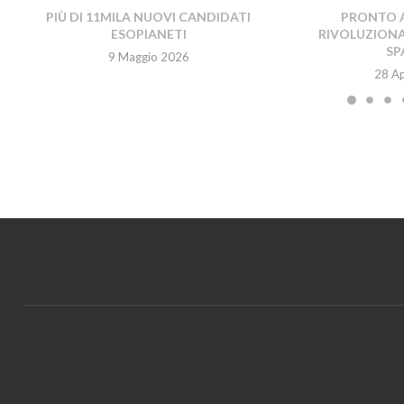
PIÙ DI 11MILA NUOVI CANDIDATI
PRONTO A
ESOPIANETI
RIVOLUZIONA
SP
9 Maggio 2026
28 Ap