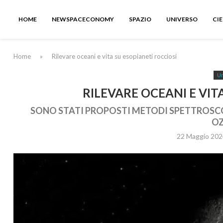
HOME
NEWSPACECONOMY
SPAZIO
UNIVERSO
CI
Home
»
Rilevare oceani e vita su esopianeti rocciosi
Un
RILEVARE OCEANI E VIT
SONO STATI PROPOSTI METODI SPETTROSCO
O
22 Maggio 202