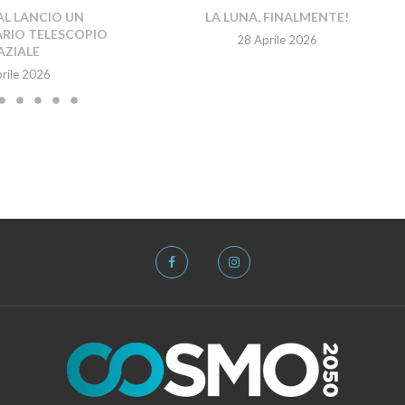
L LANCIO UN
LA LUNA, FINALMENTE!
RIO TELESCOPIO
28 Aprile 2026
AZIALE
rile 2026