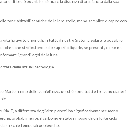
gnuno di loro è possibile misurare la distanza di un pianeta dalla sua
lle zone abitabili teoriche delle loro stelle, meno semplice è capire con
a vita ha avuto origine. E in tutto il nostro Sistema Solare, è possibile
ce solare che si riflettono sulle superfici liquide, se presenti, come nel
nfermare i grandi laghi della luna.
portata delle attuali tecnologie.
a e Marte hanno delle somiglianze, perché sono tutti e tre sono pianeti
ole.
uida. E, a differenza degli altri pianeti, ha significativamente meno
erché, probabilmente, il carbonio è stato rimosso da un forte ciclo
lida su scale temporali geologiche.