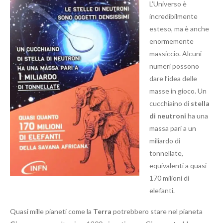
L’Universo è
incredibilmente
esteso, ma è anche
enormemente
massiccio. Alcuni
numeri possono
dare l’idea delle
masse in gioco. Un
cucchiaino di
stella
di neutroni
ha una
massa pari a un
miliardo di
tonnellate,
equivalenti a quasi
170 milioni di
elefanti.
Quasi mille pianeti come la
Terr
a
potrebbero stare nel pianeta