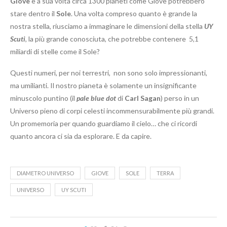
Giove
e a sua volta circa 1300 pianeti come Giove potrebbero
stare dentro il
Sole
. Una volta compreso quanto è grande la
nostra stella, riusciamo a immaginare le dimensioni della stella
UY
Scuti
, la più grande conosciuta, che potrebbe contenere 5,1
miliardi di stelle come il Sole?
Questi numeri, per noi terrestri, non sono solo impressionanti,
ma umilianti. Il nostro pianeta è solamente un insignificante
minuscolo puntino (il
pale blue dot
di
Carl Sagan
) perso in un
Universo pieno di corpi celesti incommensurabilmente più grandi.
Un promemoria per quando guardiamo il cielo… che ci ricordi
quanto ancora ci sia da esplorare. E da capire.
DIAMETRO UNIVERSO
GIOVE
SOLE
TERRA
UNIVERSO
UY SCUTI