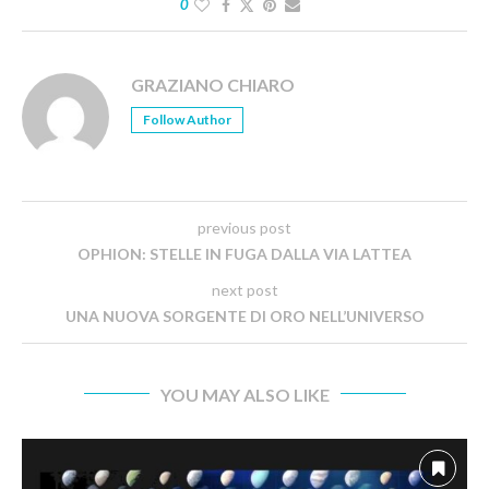
0
GRAZIANO CHIARO
Follow Author
previous post
OPHION: STELLE IN FUGA DALLA VIA LATTEA
next post
UNA NUOVA SORGENTE DI ORO NELL’UNIVERSO
YOU MAY ALSO LIKE