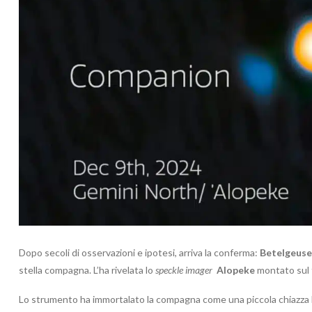
Dopo secoli di osservazioni e ipotesi, arriva la conferma:
Betelgeuse
stella compagna. L’ha rivelata lo
speckle imager
Alopeke
montato sul 
Lo strumento ha immortalato la compagna come una piccola chiazza b