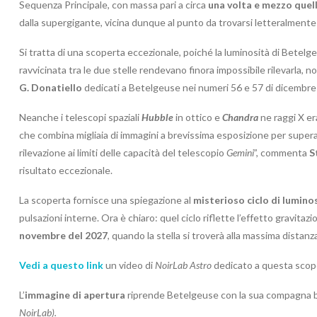
Sequenza Principale, con massa pari a circa
una volta e mezzo quell
dalla supergigante, vicina dunque al punto da trovarsi letteralmente 
Si tratta di una scoperta eccezionale, poiché la luminosità di Betelg
ravvicinata tra le due stelle rendevano finora impossibile rilevarla, n
G. Donatiello
dedicati a Betelgeuse nei numeri 56 e 57 di dicembr
Neanche i telescopi spaziali
Hubble
in ottico e
Chandra
ne raggi X era
che combina migliaia di immagini a brevissima esposizione per supera
rilevazione ai limiti delle capacità del telescopio
Gemini
”, commenta
S
risultato eccezionale.
La scoperta fornisce una spiegazione al
misterioso ciclo di lumino
pulsazioni interne. Ora è chiaro: quel ciclo riflette l’effetto gravit
novembre del 2027
, quando la stella si troverà alla massima distanz
Vedi a questo link
un video di
NoirLab Astro
dedicato a questa scop
L’
immagine di apertura
riprende Betelgeuse con la sua compagna b
NoirLab).