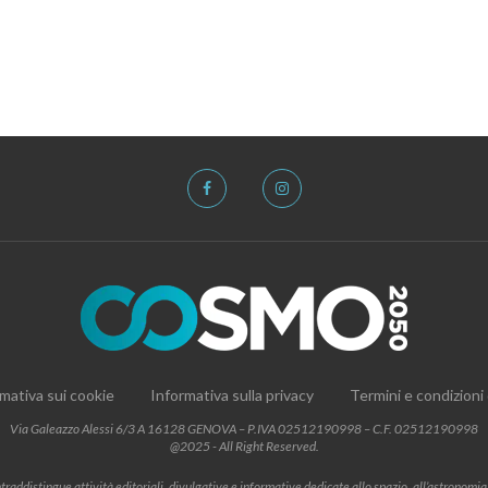
mativa sui cookie
Informativa sulla privacy
Termini e condizioni
Via Galeazzo Alessi 6/3 A 16128 GENOVA – P.IVA 02512190998 – C.F. 02512190998
@2025 - All Right Reserved.
addistingue attività editoriali, divulgative e informative dedicate allo spazio, all’astronomia e al