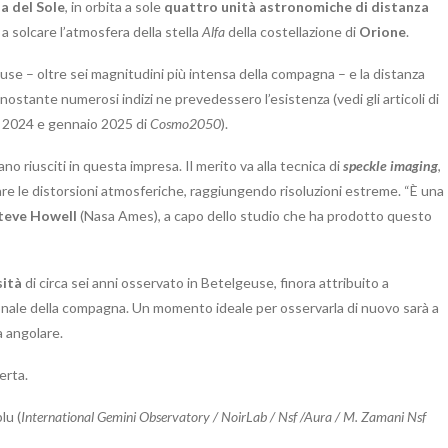
a del Sole
, in orbita a sole
quattro unità astronomiche di distanza
a solcare l’atmosfera della stella
Alfa
della costellazione di
Orione
.
euse – oltre sei magnitudini più intensa della compagna – e la distanza
onostante numerosi indizi ne prevedessero l’esistenza (vedi gli articoli di
e 2024 e gennaio 2025 di
Cosmo2050
).
no riusciti in questa impresa. Il merito va alla tecnica di
speckle imaging
,
re le distorsioni atmosferiche, raggiungendo risoluzioni estreme. “È una
teve Howell
(Nasa Ames), a capo dello studio che ha prodotto questo
sità
di circa sei anni osservato in Betelgeuse, finora attribuito a
azionale della compagna. Un momento ideale per osservarla di nuovo sarà a
a angolare.
erta.
lu (
International Gemini Observatory / NoirLab / Nsf /Aura / M. Zamani Nsf