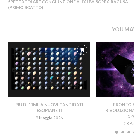
SPETTACOLARE CONGIUNZIONE ALL’ALBA SOPRA RAGUSA
(PRIMO SCATTO)
YOU MAY
PIÙ DI 11MILA NUOVI CANDIDATI
PRONTO A
ESOPIANETI
RIVOLUZIONA
SP
9 Maggio 2026
28 Ap