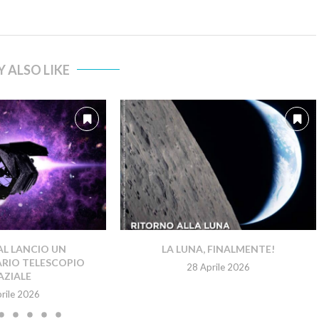
 ALSO LIKE
L LANCIO UN
LA LUNA, FINALMENTE!
RIO TELESCOPIO
28 Aprile 2026
AZIALE
rile 2026