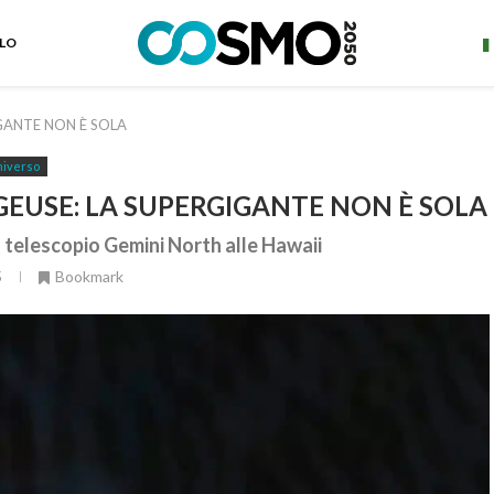
ELO
GANTE NON È SOLA
iverso
EUSE: LA SUPERGIGANTE NON È SOLA
l telescopio Gemini North alle Hawaii
5
Bookmark