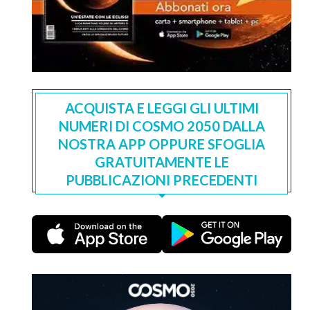
ACQUISTA E LEGGI GLI ULTIMI
NUMERI DI COSMO 2050 DALLA
NOSTRA APP OPPURE SFOGLIA
GRATUITAMENTE LE
PUBBLICAZIONI PRECEDENTI