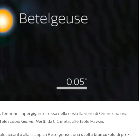
, l’enorme supergigante rossa della costellazione di Orione, ha una
telescopio
Gemini North
da 8,1 metri, alle Isole Hawaii.
lu accanto alla ciclopica Betelgeuse: una
stella bianco-blu
di pre-