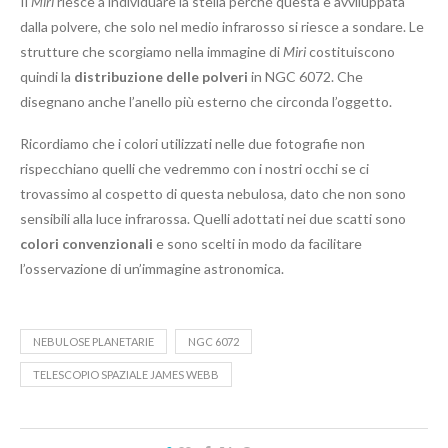
Il
Miri
riesce a individuare la stella perché questa è avviluppata
dalla polvere, che solo nel medio infrarosso si riesce a sondare. Le
strutture che scorgiamo nella immagine di
Miri
costituiscono
quindi la
distribuzione delle polveri
in NGC 6072. Che
disegnano anche l’anello più esterno che circonda l’oggetto.
Ricordiamo che i colori utilizzati nelle due fotografie non
rispecchiano quelli che vedremmo con i nostri occhi se ci
trovassimo al cospetto di questa nebulosa, dato che non sono
sensibili alla luce infrarossa. Quelli adottati nei due scatti sono
colori convenzionali
e sono scelti in modo da facilitare
l’osservazione di un’immagine astronomica.
NEBULOSE PLANETARIE
NGC 6072
TELESCOPIO SPAZIALE JAMES WEBB