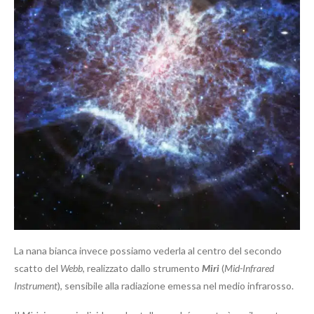
La nana bianca invece possiamo vederla al centro del secondo
scatto del
Webb
, realizzato dallo strumento
Miri
(
Mid-Infrared
Instrument
), sensibile alla radiazione emessa nel medio infrarosso.