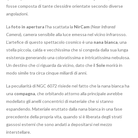
fosse composta di tante clessidre orientate secondo diverse
angolazioni.
La
foto in apertura
l’ha scattata la
NirCam
(Near Infrared
Camera
), camera sensibile alla luce emessa nel vicino infrarosso.
L’artefice di questo spettacolo cosmico è una
nana bianca
, una
stella piccola, calda e vecchissima che si congeda dalla sua lunga
esistenza generando una coloratissima e intricatissima nebulosa.
Un destino che ci riguarda da vicino, dato che il
Sole
morirà in
modo simile tra circa cinque miliardi di anni.
La peculiarità di NGC 6072 risiede nel fatto che la nana bianca ha
una
compagna
, che orbitando attorno alla principale avrebbe
modellato gli anelli concentrici di materiale che si stanno
espandendo. Materiale eruttato dalla nana bianca in una fase
precedente della propria vita, quando si è liberata degli strati
gassosi esterni che sono andati a depositarsi nel mezzo
interstellare.