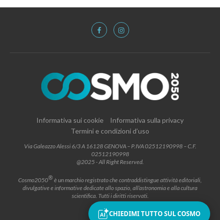
Informativa sui cookie
Informativa sulla privacy
Termini e condizioni d’uso
Via Galeazzo Alessi 6/3 A 16128 GENOVA – P.IVA 02512190998 – C.F.
02512190998
@2025 - All Right Reserved.
®
Cosmo2050
è un marchio registrato che contraddistingue attività editoriali,
divulgative e informative dedicate allo spazio, all’astronomia e alla cultura
scientifica. Tutti i diritti riservati.
CHIEDIMI TUTTO SUL COSMO