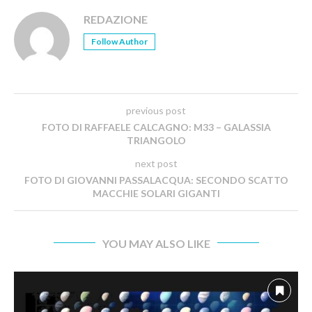
REDAZIONE
Follow Author
previous post
FOTO DI RAFFAELE CALCAGNO: M33 – GALASSIA
TRIANGOLO
next post
FOTO DI GIOVANNI PASSALACQUA: SECONDO SCATTO
MACCHIE SOLARI GIGANTI
YOU MAY ALSO LIKE