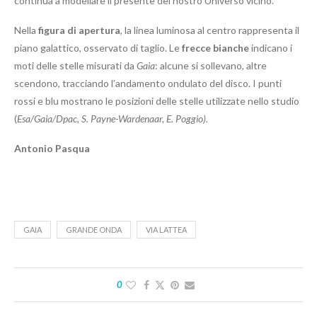
continua a modellare il presente del nostro Universo vicino.
Nella
figura di apertura
, la linea luminosa al centro rappresenta il
piano galattico, osservato di taglio. Le
frecce bianche
indicano i
moti delle stelle misurati da
Gaia
: alcune si sollevano, altre
scendono, tracciando l’andamento ondulato del disco. I punti
rossi e blu mostrano le posizioni delle stelle utilizzate nello studio
(
Esa/Gaia/Dpac, S. Payne-Wardenaar, E. Poggio).
Antonio Pasqua
GAIA
GRANDE ONDA
VIA LATTEA
0