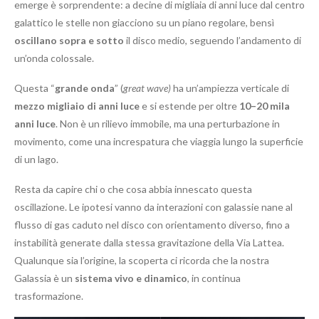
emerge è sorprendente: a decine di migliaia di anni luce dal centro
galattico le stelle non giacciono su un piano regolare, bensì
oscillano sopra e sotto
il disco medio, seguendo l’andamento di
un’onda colossale.
Questa “
grande onda
” (
great wave)
ha un’ampiezza verticale di
mezzo migliaio di anni luce
e si estende per oltre
10–20 mila
anni luce
. Non è un rilievo immobile, ma una perturbazione in
movimento, come una increspatura che viaggia lungo la superficie
di un lago.
Resta da capire chi o che cosa abbia innescato questa
oscillazione. Le ipotesi vanno da interazioni con galassie nane al
flusso di gas caduto nel disco con orientamento diverso, fino a
instabilità generate dalla stessa gravitazione della Via Lattea.
Qualunque sia l’origine, la scoperta ci ricorda che la nostra
Galassia è un
sistema vivo e dinamico
, in continua
trasformazione.