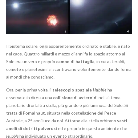
Il Sistema solare, oggi apparentemente ordinato e stabile, è nato
nel caos. Quattro miliardi e mezzo di anni fa lo spazio attorno al
Sole era un vero e proprio
campo di battaglia
, in cui asteroidi,
comete e planetesimi si scontravano violentemente, dando forma
ai mondi che conosciamo.
Ora, per la prima volta, il
telescopio spaziale
Hubble
ha
osservato in diretta una
collisione di asteroidi
nel sistema
planetario di un’altra stella, più grande e più luminosa del Sole. Si
tratta di
Fomalhaut
, situata nella costellazione del Pesce
Australe, a 25 anni luce da noi. Attorno alla stella orbitano
vasti
anelli di detriti polverosi
ed è proprio in questo ambiente che
Hubble
ha individuato un evento straordinario.