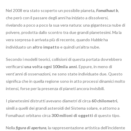
Nel 2008 era stato scoperto un possibile pianeta,
Fomalhaut b
,
che però con il passare degli anni ha iniziato a dissolversi,
rivelando a poco a poco la sua vera natura: una gigantesca nube di
polvere, prodotta dallo scontro tra due grandi planetesimi. Ma la
vera sorpresa è arrivata più di recente, quando
Hubble
ha
individuato un
altro impatto
e quindi un’altra nube.
Secondo i modelli teorici, collisioni di questa portata dovrebbero
verificarsi
una volta ogni 100mila anni
. Eppure, in meno di
vent’anni di osservazioni, ne sono state individuate due. Questo
significa che in quella regione sono in atto processi dinamici molto
intensi, forse per la presenza di pianeti ancora invisibili.
I planetesimi distrutti avevano diametri di circa
60 chilometri
,
simili a quelli dei grandi asteroidi del Sistema solare, e attorno a
Fomalhaut orbitano circa
300 milioni di oggetti
di questo tipo.
Nella
figura di apertura
, la rappresentazione artistica dell’incidente