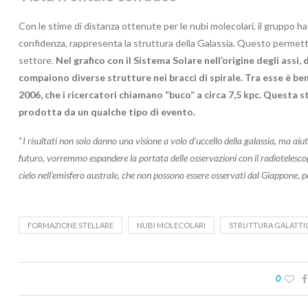
Con le stime di distanza ottenute per le nubi molecolari, il gruppo h
confidenza, rappresenta la struttura della Galassia. Questo permette 
settore.
Nel grafico con il Sistema Solare nell’origine degli assi,
compaiono diverse strutture nei bracci di spirale. Tra esse è be
2006, che i ricercatori chiamano “buco” a circa 7,5 kpc. Questa 
prodotta da un qualche tipo di evento.
“
I risultati non solo danno una visione a volo d’uccello della galassia, ma aiu
futuro, vorremmo espandere la portata delle osservazioni con il radiotelesc
cielo nell’emisfero australe, che non possono essere osservati dal Giappone, 
FORMAZIONE STELLARE
NUBI MOLECOLARI
STRUTTURA GALATTI
0