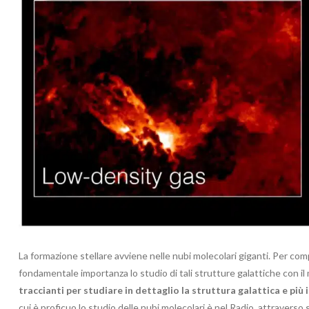
La formazione stellare avviene nelle nubi molecolari giganti. Per co
fondamentale importanza lo studio di tali strutture galattiche con i
traccianti per studiare in dettaglio la struttura galattica e più 
cui è proficuo lo studio delle nubi molecolari è nel Radio, attraverso