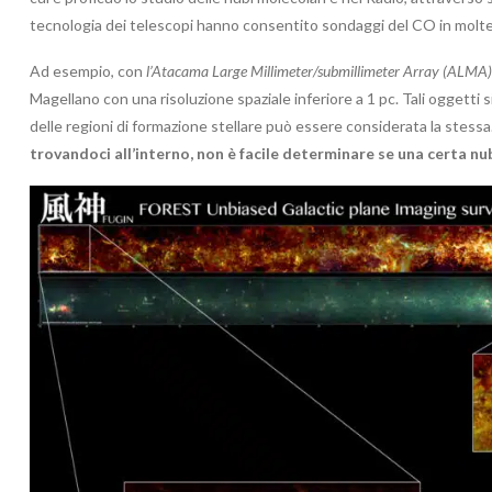
tecnologia dei telescopi hanno consentito sondaggi del CO in molte 
Ad esempio, con
l’Atacama Large Millimeter/submillimeter Array (ALMA)
Magellano con una risoluzione spaziale inferiore a 1 pc. Tali oggetti si
delle regioni di formazione stellare può essere considerata la stessa
trovandoci all’interno, non è facile determinare se una certa nu