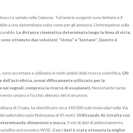
acci a spirale nella Galassia. Tuttavia le sorgenti sono limitate e il
ile a una determinata nube come per gli ammassi. L’informazione sulla
scurabile.
La distanza cinematica determinata lungo la linea di vista,
é sono ottenute due soluzioni: “vicino” e “lontano”. Questo è
), sono accettate e utilizzate in molti ambiti della ricerca scientifica.
L’AI
 dell’astrofisica, ormai diffusamente utilizzato per la
e nei segnali, compresa la ricerca di esopianeti.
Nonostante tanta
ervento umano e l’occhio allenato del ricercatore.
litana di Osaka, ha identificato circa 140.000 nubi molecolari nella Via
 dal radiotelescopio Nobeyama di 45 metri.
Utilizzando AI, istruita con
, determinando dimensioni e massa.
Il set di dati di addestramento,
el satellite astronomico WISE.
Con i dati è stata ottenuta la miglior