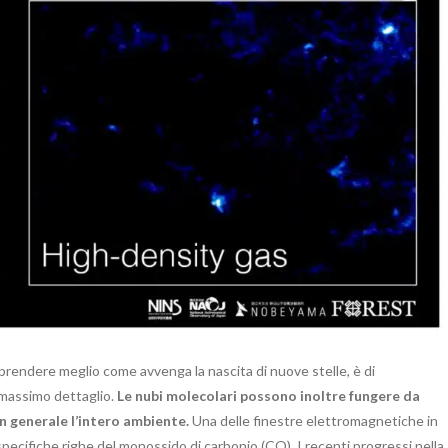
mprendere meglio come avvenga la nascita di nuove stelle, è di
l massimo dettaglio.
Le nubi molecolari possono inoltre fungere da
in generale l’intero ambiente.
Una delle finestre elettromagnetiche in
 specifiche righe del monossido di carbonio (CO). I recenti progressi nella