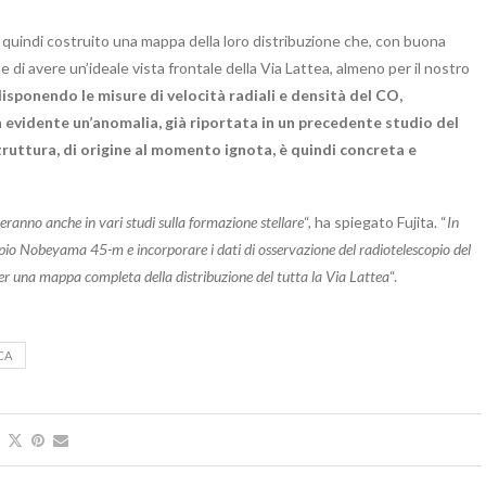
a quindi costruito una mappa della loro distribuzione che, con buona
di avere un’ideale vista frontale della Via Lattea, almeno per il nostro
 disponendo le misure di velocità radiali e densità del CO,
n evidente un’anomalia, già riportata in un precedente studio del
struttura, di origine al momento ignota, è quindi concreta e
teranno anche in vari studi sulla formazione stellare
“, ha spiegato Fujita. “
In
opio Nobeyama 45-m e incorporare i dati di osservazione del radiotelescopio del
per una mappa completa della distribuzione del tutta la Via Lattea
“.
CA