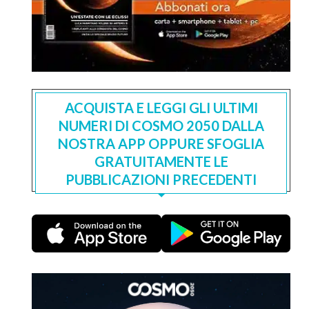
ACQUISTA E LEGGI GLI ULTIMI
NUMERI DI COSMO 2050 DALLA
NOSTRA APP OPPURE SFOGLIA
GRATUITAMENTE LE
PUBBLICAZIONI PRECEDENTI