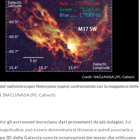
 dal radiotelescopio Nobeyama (sopra) confrontatata con la mappatura delle
).
(NAOJ/NASA/JPL-Caltech)
olito gli astronomi incrociano dati provenienti da più indagini.
Ad
magnitudine, può essere determinata la distanza e quindi associarla a
mappe 3D della Galassia sono le osservazioni dei maser che utilizzano