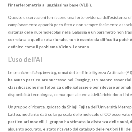
l’interferometria a lunghissima base (VLBI).
Queste osservazioni forniscono una forte evidenza dell’esistenza di br
campionamento apparirà poco fitto e non sempre facilmente associab
distanza delle nubi molecolari nella Galassia è un parametro non tra
correlata a quella rotazionale, non è esente da difficoltà poich
definito come il problema Vicino-Lontano.
L’uso dell’AI
Le tecniche di
deep learning
, ormai dette di Intelligenza Artificiale (AI
ha avuto particolare successo nell’
imaging
, strumento essenziale
classificazione morfologica delle galassie e per rilevare anomali
disponibilità tecnologica, comunque, alcune attività richiedono l’int
Un gruppo di ricerca, guidato da
Shinji Fujita
dell’Università Metropo
Lattea, mediante dati su larga scala delle molecole di CO osservate
particolari modelli, il gruppo ha stimato la distanza delle nubi
alquanto accurato, è stato ricavato dal catalogo delle regioni HII d